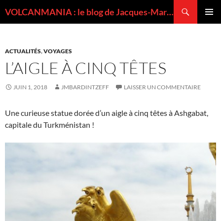
Recherche
VOLCANMANIA : le blog de Jacques-Marie BARDINTZEFF, volcanologue
ALLER
MENU
AU
PRINCI
CONTENU
ACTUALITÉS
,
VOYAGES
L’AIGLE À CINQ TÊTES
JUIN 1, 2018
JMBARDINTZEFF
LAISSER UN COMMENTAIRE
Une curieuse statue dorée d’un aigle à cinq têtes à Ashgabat,
capitale du Turkménistan !