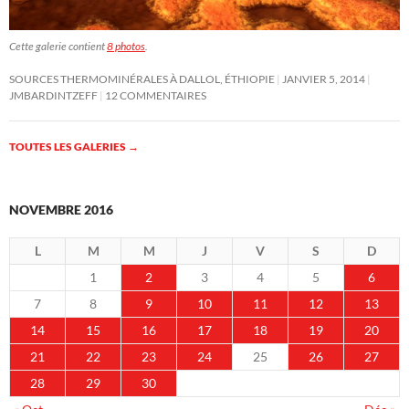
Cette galerie contient
8 photos
.
SOURCES THERMOMINÉRALES À DALLOL, ÉTHIOPIE
JANVIER 5, 2014
JMBARDINTZEFF
12 COMMENTAIRES
TOUTES LES GALERIES
→
NOVEMBRE 2016
L
M
M
J
V
S
D
1
2
3
4
5
6
7
8
9
10
11
12
13
14
15
16
17
18
19
20
21
22
23
24
25
26
27
28
29
30