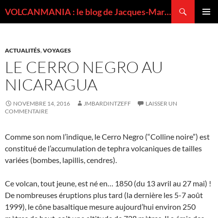
Recherche
VOLCANMANIA : le blog de Jacques-Marie BARDINTZEFF, volcanologue
ALLER
MENU
AU
PRINCI
CONTENU
ACTUALITÉS
,
VOYAGES
LE CERRO NEGRO AU
NICARAGUA
NOVEMBRE 14, 2016
JMBARDINTZEFF
LAISSER UN
COMMENTAIRE
Comme son nom l’indique, le Cerro Negro (“Colline noire”) est
constitué de l’accumulation de tephra volcaniques de tailles
variées (bombes, lapillis, cendres).
Ce volcan, tout jeune, est né en… 1850 (du 13 avril au 27 mai) !
De nombreuses éruptions plus tard (la dernière les 5-7 août
1999), le cône basaltique mesure aujourd’hui environ 250