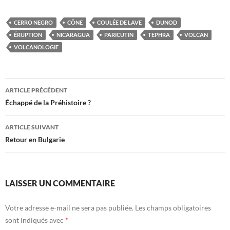
CERRO NEGRO
CÔNE
COULÉE DE LAVE
DUNOD
ÉRUPTION
NICARAGUA
PARICUTIN
TEPHRA
VOLCAN
VOLCANOLOGIE
Navigation
ARTICLE PRÉCÉDENT
des
Échappé de la Préhistoire ?
articles
ARTICLE SUIVANT
Retour en Bulgarie
LAISSER UN COMMENTAIRE
Votre adresse e-mail ne sera pas publiée.
Les champs obligatoires
sont indiqués avec
*