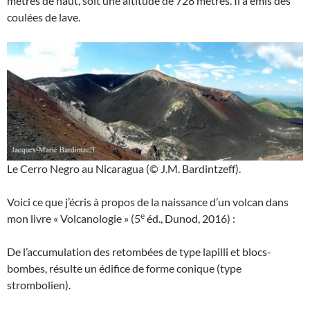
mètres de haut, soit une altitude de 728 mètres. Il a émis des
coulées de lave.
Le Cerro Negro au Nicaragua (© J.M. Bardintzeff).
Voici ce que j’écris à propos de la naissance d’un volcan dans
e
mon livre « Volcanologie » (5
éd., Dunod, 2016) :
De l’accumulation des retombées de type lapilli et blocs-
bombes, résulte un édifice de forme conique (type
strombolien).