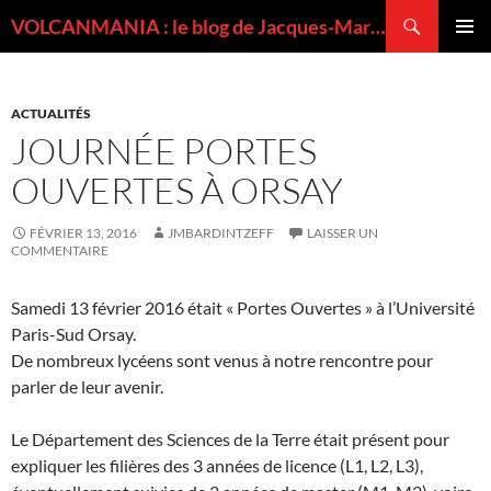
Recherche
VOLCANMANIA : le blog de Jacques-Marie BARDINTZEFF, volcanologue
ALLER
MENU
AU
PRINCI
CONTENU
ACTUALITÉS
JOURNÉE PORTES
OUVERTES À ORSAY
FÉVRIER 13, 2016
JMBARDINTZEFF
LAISSER UN
COMMENTAIRE
Samedi 13 février 2016 était « Portes Ouvertes » à l’Université
Paris-Sud Orsay.
De nombreux lycéens sont venus à notre rencontre pour
parler de leur avenir.
Le Département des Sciences de la Terre était présent pour
expliquer les filières des 3 années de licence (L1, L2, L3),