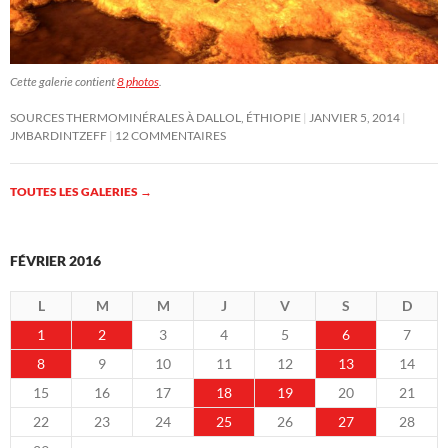
Cette galerie contient
8 photos
.
SOURCES THERMOMINÉRALES À DALLOL, ÉTHIOPIE
JANVIER 5, 2014
JMBARDINTZEFF
12 COMMENTAIRES
TOUTES LES GALERIES
→
FÉVRIER 2016
L
M
M
J
V
S
D
1
2
3
4
5
6
7
8
9
10
11
12
13
14
15
16
17
18
19
20
21
22
23
24
25
26
27
28