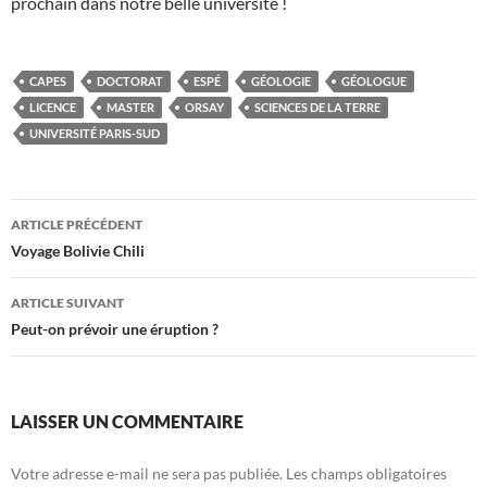
prochain dans notre belle université !
CAPES
DOCTORAT
ESPÉ
GÉOLOGIE
GÉOLOGUE
LICENCE
MASTER
ORSAY
SCIENCES DE LA TERRE
UNIVERSITÉ PARIS-SUD
Navigation
ARTICLE PRÉCÉDENT
des
Voyage Bolivie Chili
articles
ARTICLE SUIVANT
Peut-on prévoir une éruption ?
LAISSER UN COMMENTAIRE
Votre adresse e-mail ne sera pas publiée.
Les champs obligatoires