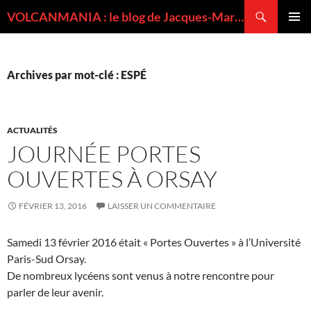
Recherche
VOLCANMANIA : le blog de Jacques-Marie BARDINTZEFF, volcanologue
ALLER
MENU
AU
PRINCI
CONTENU
Archives par mot-clé : ESPÉ
ACTUALITÉS
JOURNÉE PORTES
OUVERTES À ORSAY
FÉVRIER 13, 2016
LAISSER UN COMMENTAIRE
Samedi 13 février 2016 était « Portes Ouvertes » à l’Université
Paris-Sud Orsay.
De nombreux lycéens sont venus à notre rencontre pour
parler de leur avenir.