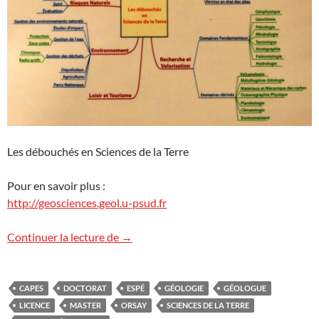
Les débouchés en Sciences de la Terre
Pour en savoir plus :
http://geosciences.geol.u-psud.fr
Journée Portes ouvertes à Orsay
Continuer la lecture de
→
CAPES
DOCTORAT
ESPÉ
GÉOLOGIE
GÉOLOGUE
LICENCE
MASTER
ORSAY
SCIENCES DE LA TERRE