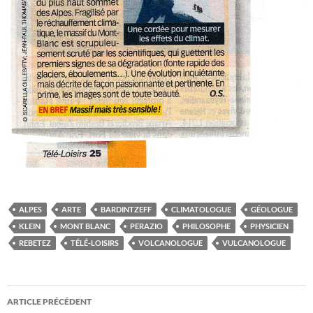
ALPES
ARTE
BARDINTZEFF
CLIMATOLOGUE
GÉOLOGUE
KLEIN
MONT BLANC
PERAZIO
PHILOSOPHE
PHYSICIEN
REBETEZ
TÉLÉ-LOISIRS
VOLCANOLOGUE
VULCANOLOGUE
Navigation
ARTICLE PRÉCÉDENT