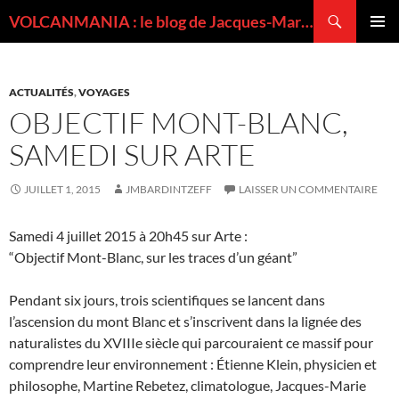
Recherche
VOLCANMANIA : le blog de Jacques-Marie BARDINTZEFF, volcanologue
ALLER
MENU
AU
PRINCI
CONTENU
ACTUALITÉS
,
VOYAGES
OBJECTIF MONT-BLANC,
SAMEDI SUR ARTE
JUILLET 1, 2015
JMBARDINTZEFF
LAISSER UN COMMENTAIRE
Samedi 4 juillet 2015 à 20h45 sur Arte :
“Objectif Mont-Blanc, sur les traces d’un géant”
Pendant six jours, trois scientifiques se lancent dans
l’ascension du mont Blanc et s’inscrivent dans la lignée des
naturalistes du XVIIIe siècle qui parcouraient ce massif pour
comprendre leur environnement : Étienne Klein, physicien et
philosophe, Martine Rebetez, climatologue, Jacques-Marie