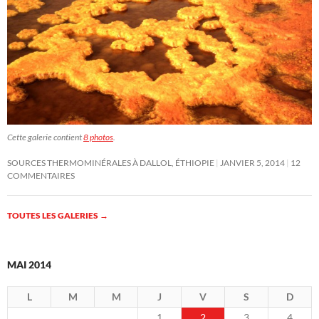
Cette galerie contient
8 photos
.
SOURCES THERMOMINÉRALES À DALLOL, ÉTHIOPIE
JANVIER 5, 2014
12
COMMENTAIRES
TOUTES LES GALERIES
→
MAI 2014
L
M
M
J
V
S
D
1
2
3
4