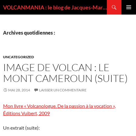
Recherche
VOLCANMANIA : le blog de Jacques-Marie BARDINTZEFF, volcanologue
ALLER
MENU
AU
PRINCI
CONTENU
Archives quotidiennes :
UNCATEGORIZED
IMAGE DE VOLCAN : LE
MONT CAMEROUN (SUITE)
MAI 28, 2014
LAISSER UN COMMENTAIRE
Mon livre « Volcanologue. De la passion à la vocation »,
Éditions Vuibert, 2009
Un extrait (suite):