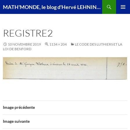
Recherche
MATH'MONDE, le blog d'Hervé LEHNING, agrégé de mathématiques
ALLER
MENU
AU
PRINCI
CONTENU
REGISTRE2
10 NOVEMBRE 2019
1134 × 204
LE CODE DES LUTHIERS ET LA
LOI DE BENFORD
Image précédente
Image suivante