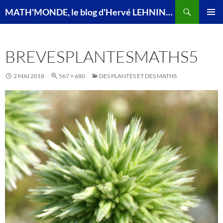
Recherche
MATH'MONDE, le blog d'Hervé LEHNING, agrégé de mathématiques
ALLER
MENU
AU
PRINCI
CONTENU
BREVESPLANTESMATHS5
2 MAI 2018
567 × 680
DES PLANTES ET DES MATHS