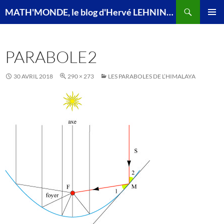
Recherche
MATH'MONDE, le blog d'Hervé LEHNING, agrégé de mathématiques
ALLER
MENU
AU
PRINCI
CONTENU
PARABOLE2
30 AVRIL 2018
290 × 273
LES PARABOLES DE L’HIMALAYA