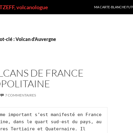
ALLER AU CONTENU
ZEFF, volcanologue
MA CARTE-BLANCHE FUT
ot-clé : Volcan d’Auvergne
OLCANS DE FRANCE
POLITAINE
7 COMMENTAIRES
me important s’est manifesté en France 
ine, dans le quart sud-est du pays, au 
res Tertiaire et Quaternaire. Il 