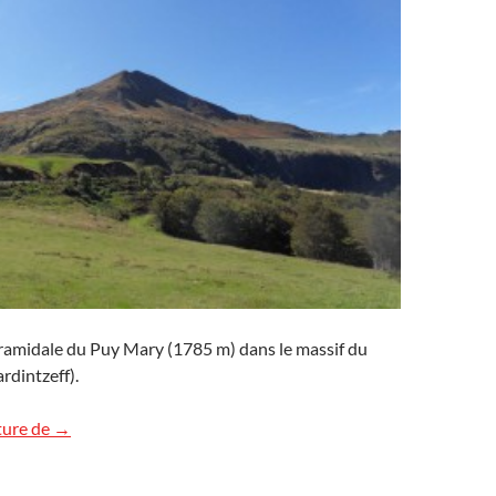
yramidale du Puy Mary (1785 m) dans le massif du
rdintzeff).
Les volcans de France métropolitaine
ture de
→