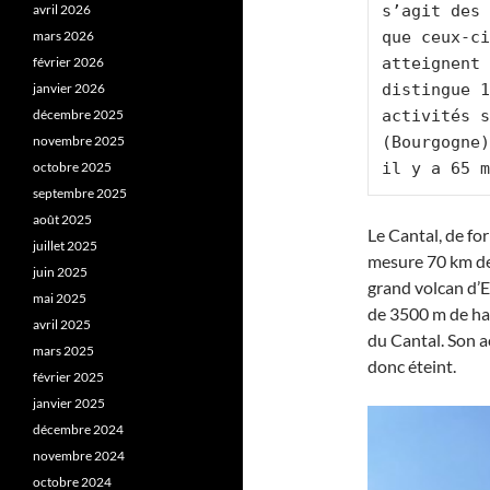
avril 2026
s’agit des 
mars 2026
que ceux-ci
février 2026
atteignent 
janvier 2026
distingue 1
décembre 2025
activités s
novembre 2025
(Bourgogne)
octobre 2025
il y a 65 m
septembre 2025
août 2025
Le Cantal, de for
juillet 2025
mesure 70 km de l
juin 2025
grand volcan d’Eu
mai 2025
de 3500 m de ha
avril 2025
du Cantal. Son ac
mars 2025
donc éteint.
février 2025
janvier 2025
décembre 2024
novembre 2024
octobre 2024