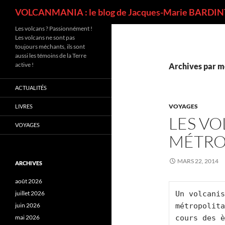
Recherche
VOLCANMANIA : le blog de Jacques-Marie BARDINT
Les volcans ? Passionnément !
Les volcans ne sont pas
toujours méchants, ils sont
aussi les témoins de la Terre
active !
Archives par m
ACTUALITÉS
VOYAGES
LIVRES
LES V
VOYAGES
MÉTRO
MARS 22, 2014
ARCHIVES
août 2026
juillet 2026
Un volcanis
juin 2026
métropolita
mai 2026
cours des è