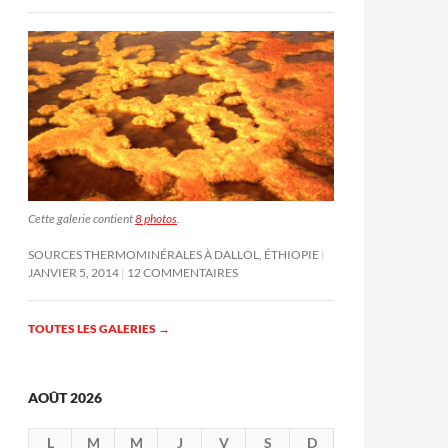
Cette galerie contient
8 photos
.
SOURCES THERMOMINÉRALES À DALLOL, ÉTHIOPIE
JANVIER 5, 2014
12 COMMENTAIRES
TOUTES LES GALERIES
→
AOÛT 2026
L
M
M
J
V
S
D