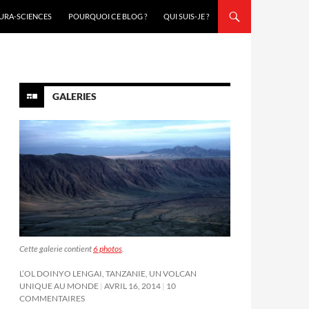
URA-SCIENCES
POURQUOI CE BLOG ?
QUI SUIS-JE ?
GALERIES
Cette galerie contient
6 photos
.
L’OL DOINYO LENGAI, TANZANIE, UN VOLCAN
UNIQUE AU MONDE
AVRIL 16, 2014
10
COMMENTAIRES