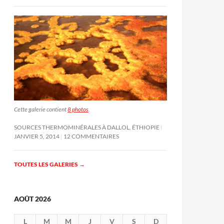
Cette galerie contient
8 photos
.
SOURCES THERMOMINÉRALES À DALLOL, ÉTHIOPIE
JANVIER 5, 2014
12 COMMENTAIRES
TOUTES LES GALERIES
→
AOÛT 2026
L
M
M
J
V
S
D