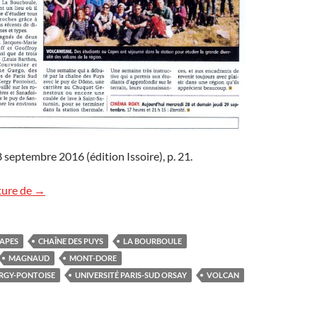
septembre 2016 (édition Issoire), p. 21.
L’école des volcans
ture de
→
APES
CHAÎNE DES PUYS
LA BOURBOULE
MAGNAUD
MONT-DORE
ERGY-PONTOISE
UNIVERSITÉ PARIS-SUD ORSAY
VOLCAN