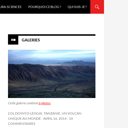
URA-SCIENCES
POURQUOI CE BLOG ?
QUI SUIS-JE ?
GALERIES
Cette galerie contient
6 photos
.
L’OL DOINYO LENGAI, TANZANIE, UN VOLCAN
UNIQUE AU MONDE
AVRIL 16, 2014
10
COMMENTAIRES