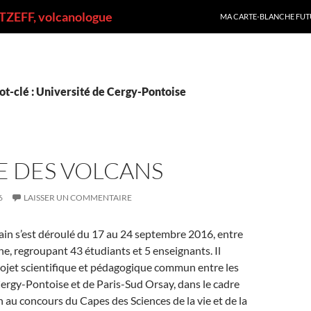
ALLER AU CONTENU
ZEFF, volcanologue
MA CARTE-BLANCHE FUT
t-clé : Université de Cergy-Pontoise
E DES VOLCANS
6
LAISSER UN COMMENTAIRE
ain s’est déroulé du 17 au 24 septembre 2016, entre
e, regroupant 43 étudiants et 5 enseignants. Il
projet scientifique et pédagogique commun entre les
ergy-Pontoise et de Paris-Sud Orsay, dans le cadre
n au concours du Capes des Sciences de la vie et de la