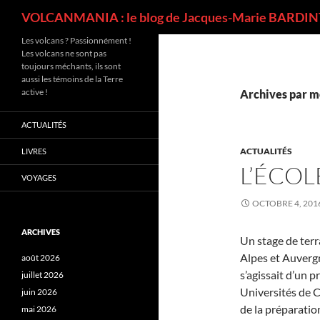
Recherche
VOLCANMANIA : le blog de Jacques-Marie BARDINT
Les volcans ? Passionnément !
Les volcans ne sont pas
toujours méchants, ils sont
aussi les témoins de la Terre
active !
Archives par mo
ACTUALITÉS
ACTUALITÉS
LIVRES
L’ÉCOL
VOYAGES
OCTOBRE 4, 201
ARCHIVES
Un stage de terr
Alpes et Auvergn
août 2026
s’agissait d’un 
juillet 2026
Universités de C
juin 2026
de la préparatio
mai 2026