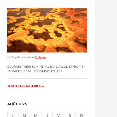
Cette galerie contient
8 photos
.
SOURCES THERMOMINÉRALES À DALLOL, ÉTHIOPIE
JANVIER 5, 2014
12 COMMENTAIRES
TOUTES LES GALERIES
→
AOÛT 2026
L
M
M
J
V
S
D