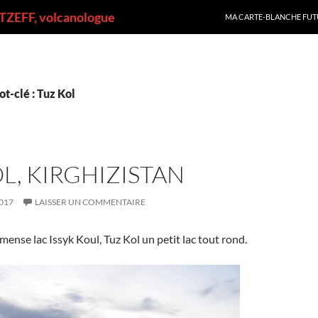
ALLER AU CONTENU
ZEFF, volcanologue
MA CARTE-BLANCHE FUT
t-clé : Tuz Kol
L, KIRGHIZISTAN
017
LAISSER UN COMMENTAIRE
mense lac Issyk Koul, Tuz Kol un petit lac tout rond.