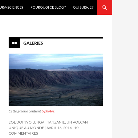
URA-SCIENCES
POURQUOI CE BLOG ?
QUI SUIS-JE ?
GALERIES
Cette galerie contient
6 photos
.
L’OL DOINYO LENGAI, TANZANIE, UN VOLCAN
UNIQUE AU MONDE
AVRIL 16, 2014
10
COMMENTAIRES