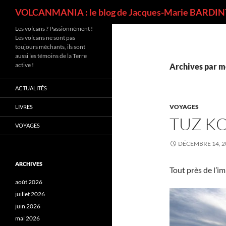
Recherche
VOLCANMANIA : le blog de Jacques-Marie BARDINT
Les volcans ? Passionnément !
Les volcans ne sont pas
toujours méchants, ils sont
aussi les témoins de la Terre
active !
Archives par mo
ACTUALITÉS
VOYAGES
LIVRES
TUZ KO
VOYAGES
DÉCEMBRE 14, 2
ARCHIVES
Tout près de l’im
août 2026
juillet 2026
juin 2026
mai 2026