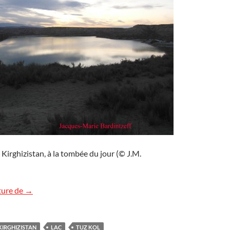
 Kirghizistan, à la tombée du jour (© J.M.
Tuz Kol, Kirghizistan
ture de
→
KIRGHIZISTAN
LAC
TUZ KOL