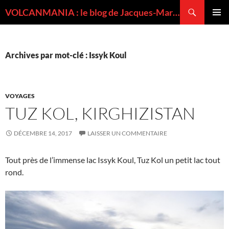
Recherche
VOLCANMANIA : le blog de Jacques-Marie BARDINTZEFF, volcanologue
ALLER
MENU
AU
PRINCI
CONTENU
Archives par mot-clé : Issyk Koul
VOYAGES
TUZ KOL, KIRGHIZISTAN
DÉCEMBRE 14, 2017
LAISSER UN COMMENTAIRE
Tout près de l’immense lac Issyk Koul, Tuz Kol un petit lac tout
rond.