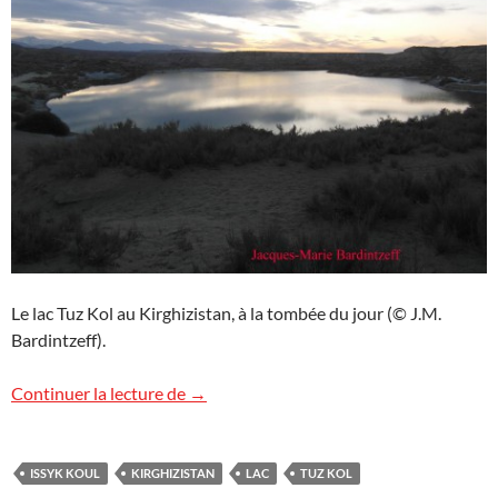
Le lac Tuz Kol au Kirghizistan, à la tombée du jour (© J.M.
Bardintzeff).
Tuz Kol, Kirghizistan
Continuer la lecture de
→
ISSYK KOUL
KIRGHIZISTAN
LAC
TUZ KOL