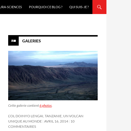
URA-SCIENCES
POURQUOI CE BLOG ?
QUI SUIS-JE ?
GALERIES
Cette galerie contient
6 photos
.
L’OL DOINYO LENGAI, TANZANIE, UN VOLCAN
UNIQUE AU MONDE
AVRIL 16, 2014
10
COMMENTAIRES