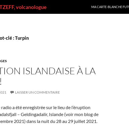
ALLER AU CONTENU
ZEFF, volcanologue
MA CARTE-BLANCHE FUT
t-clé : Turpin
GES
TION ISLANDAISE À LA
!
2021
LAISSER UN COMMENTAIRE
adio a été enregistrée sur le lieu de l’éruption
dalsfjall – Geldingadalir, Islande (voir mon blog de
tembre 2021) dans la nuit du 28 au 29 juillet 2021.