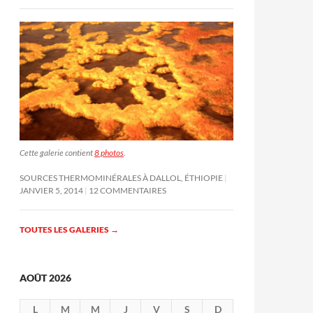
Cette galerie contient
8 photos
.
SOURCES THERMOMINÉRALES À DALLOL, ÉTHIOPIE
JANVIER 5, 2014
12 COMMENTAIRES
TOUTES LES GALERIES
→
AOÛT 2026
L
M
M
J
V
S
D