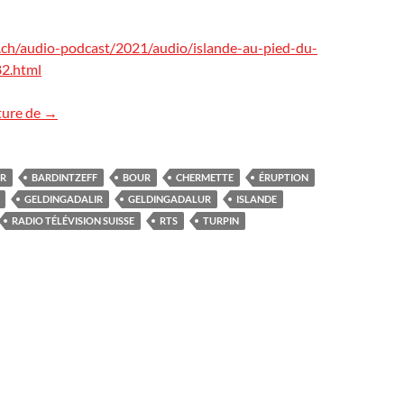
.ch/audio-podcast/2021/audio/islande-au-pied-du-
2.html
L’éruption islandaise à la radio !
ture de
→
IR
BARDINTZEFF
BOUR
CHERMETTE
ÉRUPTION
GELDINGADALIR
GELDINGADALUR
ISLANDE
RADIO TÉLÉVISION SUISSE
RTS
TURPIN