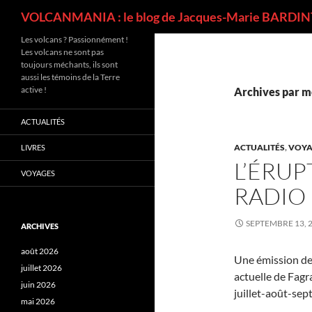
Recherche
VOLCANMANIA : le blog de Jacques-Marie BARDINT
Les volcans ? Passionnément !
Les volcans ne sont pas
toujours méchants, ils sont
aussi les témoins de la Terre
active !
Archives par mo
ACTUALITÉS
ACTUALITÉS
,
VOYA
LIVRES
L’ÉRUP
VOYAGES
RADIO 
SEPTEMBRE 13, 
ARCHIVES
août 2026
Une émission de r
juillet 2026
actuelle de Fagra
juin 2026
juillet-août-sep
mai 2026