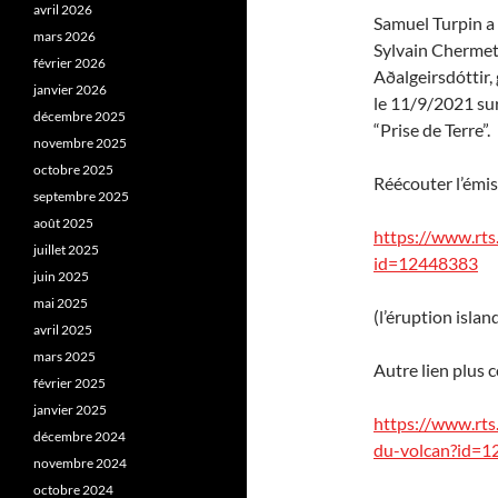
avril 2026
Samuel Turpin a
mars 2026
Sylvain Chermet
février 2026
Aðalgeirsdóttir,
janvier 2026
le 11/9/2021 sur 
décembre 2025
“Prise de Terre”.
novembre 2025
octobre 2025
Réécouter l’émis
septembre 2025
août 2025
https://www.rts.
juillet 2025
id=12448383
juin 2025
mai 2025
(l’éruption isl
avril 2025
mars 2025
Autre lien plus c
février 2025
janvier 2025
https://www.rts.
décembre 2024
du-volcan?id=
novembre 2024
octobre 2024