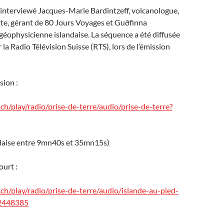
 interviewé Jacques-Marie Bardintzeff, volcanologue,
te, gérant de 80 Jours Voyages et Guðfinna
 géophysicienne islandaise. La séquence a été diffusée
la Radio Télévision Suisse (RTS), lors de l’émission
sion :
ch/play/radio/prise-de-terre/audio/prise-de-terre?
andaise entre 9mn40s et 35mn15s)
ourt :
ch/play/radio/prise-de-terre/audio/islande-au-pied-
12448385