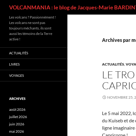
Recherche
VOLCANMANIA : le blog de Jacques-Marie BARDINT
Les volcans ? Passionnément !
Les volcans ne sont pas
toujours méchants, ils sont
aussi les témoins de la Terre
active !
Archives par mo
ACTUALITÉS
ACTUALITÉS
,
VOYA
LIVRES
LE TR
VOYAGES
CAPRI
NOVEMBRE 25, 
ARCHIVES
août 2026
Le 5 mai 2022, lo
juillet 2026
du Kuiseb et de 
juin 2026
ligne imaginaire
mai 2026
Capricorne !