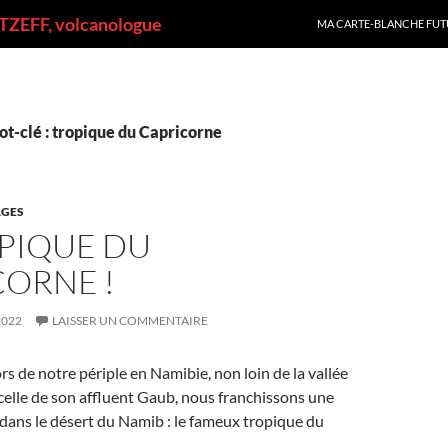
ALLER AU CONTENU
ZEFF, volcanologue
MA CARTE-BLANCHE FUT
t-clé : tropique du Capricorne
GES
OPIQUE DU
CORNE !
2022
LAISSER UN COMMENTAIRE
rs de notre périple en Namibie, non loin de la vallée
celle de son affluent Gaub, nous franchissons une
 dans le désert du Namib : le fameux tropique du