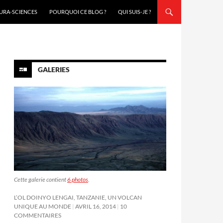
URA-SCIENCES
POURQUOI CE BLOG ?
QUI SUIS-JE ?
GALERIES
Cette galerie contient
6 photos
.
L’OL DOINYO LENGAI, TANZANIE, UN VOLCAN
UNIQUE AU MONDE
AVRIL 16, 2014
10
COMMENTAIRES