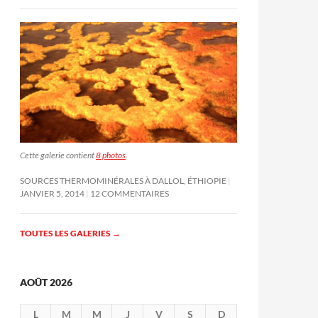
Cette galerie contient
8 photos
.
SOURCES THERMOMINÉRALES À DALLOL, ÉTHIOPIE
JANVIER 5, 2014
12 COMMENTAIRES
TOUTES LES GALERIES
→
AOÛT 2026
L
M
M
J
V
S
D