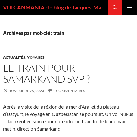
Recherche
VOLCANMANIA : le blog de Jacques-Marie BARDINTZEFF, volcanologue
ALLER
MENU
AU
PRINCI
CONTENU
Archives par mot-clé : train
ACTUALITÉS
,
VOYAGES
LE TRAIN POUR
SAMARKAND SVP ?
NOVEMBRE 26, 2023
2 COMMENTAIRES
Après la visite de la région de la mer d’Aral et du plateau
d’Ustyurt, le voyage en Ouzbékistan se poursuit. Un vol Nukus
– Tachkent en soirée pour prendre un train tôt le lendemain
matin, direction Samarkand.