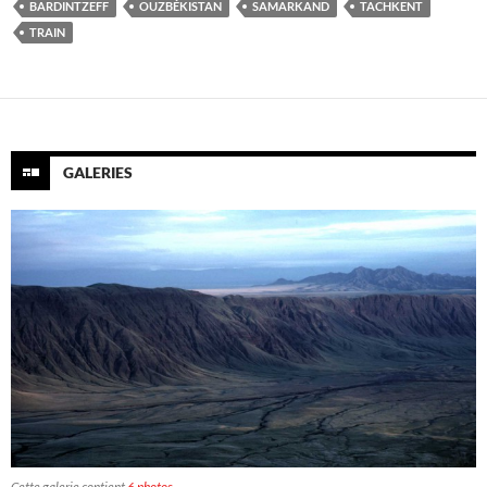
BARDINTZEFF
OUZBÉKISTAN
SAMARKAND
TACHKENT
TRAIN
GALERIES
Cette galerie contient
6 photos
.