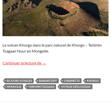
Le volcan Khorgo dans le parc naturel de Khorgo – Terkhiin
Tsagaan Nuur en Mongolie.
Voyage géologique exceptionnel en Mon
Continuer la lecture de
→
80 JOURS VOYAGES
BARDINTZEFF
CHERMETTE
KHORGO
MONGOLIE
TERKHIIN TSAGAAN
VOYAGE GÉOLOGIQUE