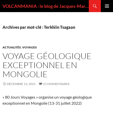
Recherche
VOLCANMANIA : le blog de Jacques-Marie BARDINTZEFF, volcanologue
ALLER
MENU
AU
PRINCI
CONTENU
Archives par mot-clé : Terkhiin Tsagaan
ACTUALITÉS
,
VOYAGES
VOYAGE GÉOLOGIQUE
EXCEPTIONNEL EN
MONGOLIE
DÉCEMBRE 13, 2021
2 COMMENTAIRES
« 80 Jours Voyages » organise un voyage géologique
exceptionnel en Mongolie (13-31 juillet 2022)