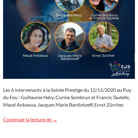
Les 6 intervenants à la Soirée Prestige du 12/11/2020 au Puy
du Fou : Guillaume Néry, Corine Sombrun et Francis Taulelle,
Maud Ankaoua, Jacques Marie Bardintzeff, Ernst Zürcher.
Soirée Prestige au Puy du Fou
Continuer la lecture de
→