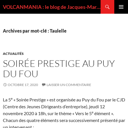
Recherche
VOLCANMANIA : le blog de Jacques-Marie BARDINTZEFF, volcanologue
ALLER
MENU
AU
PRINCI
CONTENU
Archives par mot-clé : Taulelle
ACTUALITÉS
SOIRÉE PRESTIGE AU PUY
DU FOU
OCTOBRE 17, 2020
LAISSER UN COMMENTAIRE
e
La 5
« Soirée Prestige » est organisée au Puy du Fou par le CJD
(Centre des Jeunes Dirigeants d’entreprise), jeudi 12
e
novembre 2020 à 18h, sur le thème « Vers le 5
élément ».
Chacun des quatre éléments sera successivement présenté par
un intervenant :