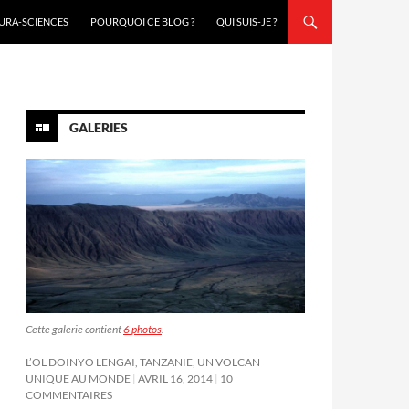
URA-SCIENCES
POURQUOI CE BLOG ?
QUI SUIS-JE ?
GALERIES
Cette galerie contient
6 photos
.
L’OL DOINYO LENGAI, TANZANIE, UN VOLCAN
UNIQUE AU MONDE
AVRIL 16, 2014
10
COMMENTAIRES