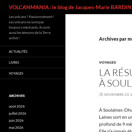
Recherche
VOLCANMANIA : le blog de Jacques-Marie BARDINT
Les volcans ? Passionnément !
Les volcans ne sont pas
toujours méchants, ils sont
aussi les témoins de la Terre
active !
Archives par m
ACTUALITÉS
VOYAGES
LIVRES
LA RÉS
VOYAGES
À SOU
NOVEMBRE 23, 
ARCHIVES
août 2026
À Soulaines-Dhuy
juillet 2026
Laines sort en u
juin 2026
profond de 9 mèt
mai 2026
Elle n’a jamais é