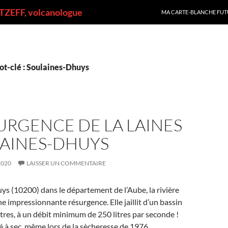
ALLER AU CONTENU
ZEFF, volcanologue
MA CARTE-BLANCHE FUT
ot-clé : Soulaines-Dhuys
URGENCE DE LA LAINES
LAINES-DHUYS
2020
LAISSER UN COMMENTAIRE
s (10200) dans le département de l’Aube, la rivière
ne impressionnante résurgence. Elle jaillit d’un bassin
res, à un débit minimum de 250 litres par seconde !
té à sec, même lors de la sècheresse de 1976.