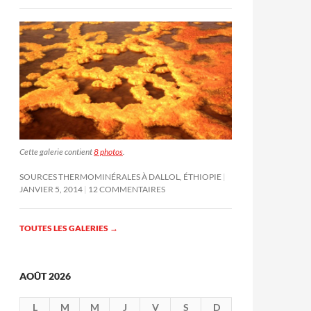
Cette galerie contient
8 photos
.
SOURCES THERMOMINÉRALES À DALLOL, ÉTHIOPIE
JANVIER 5, 2014
12 COMMENTAIRES
TOUTES LES GALERIES
→
AOÛT 2026
L
M
M
J
V
S
D