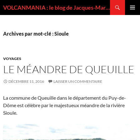
Recherche
VOLCANMANIA : le blog de Jacques-Marie BARDINTZEFF, volcanologue
ALLER
MENU
AU
PRINCI
CONTENU
Archives par mot-clé : Sioule
VOYAGES
LE MÉANDRE DE QUEUILLE
DÉCEMBRE 11, 2016
LAISSER UN COMMENTAIRE
La commune de Queuille dans le département du Puy-de-
Dôme est célèbre par le majestueux méandre de la rivière
Sioule.