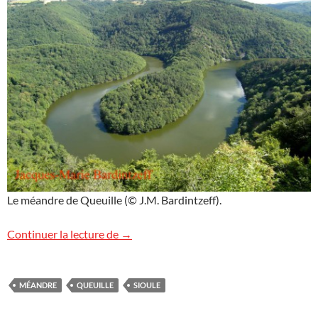
Le méandre de Queuille (© J.M. Bardintzeff).
Le méandre de Queuille
Continuer la lecture de
→
MÉANDRE
QUEUILLE
SIOULE