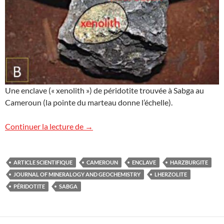
Une enclave (« xenolith ») de péridotite trouvée à Sabga au
Cameroun (la pointe du marteau donne l’échelle).
Enclaves de péridotites du volcan Sabg
Continuer la lecture de
→
ARTICLE SCIENTIFIQUE
CAMEROUN
ENCLAVE
HARZBURGITE
JOURNAL OF MINERALOGY AND GEOCHEMISTRY
LHERZOLITE
PÉRIDOTITE
SABGA