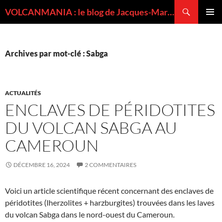
Recherche
VOLCANMANIA : le blog de Jacques-Marie BARDINTZEFF, volcanologue
ALLER
MENU
AU
PRINCI
CONTENU
Archives par mot-clé : Sabga
ACTUALITÉS
ENCLAVES DE PÉRIDOTITES
DU VOLCAN SABGA AU
CAMEROUN
DÉCEMBRE 16, 2024
2 COMMENTAIRES
Voici un article scientifique récent concernant des enclaves de
péridotites (lherzolites + harzburgites) trouvées dans les laves
du volcan Sabga dans le nord-ouest du Cameroun.