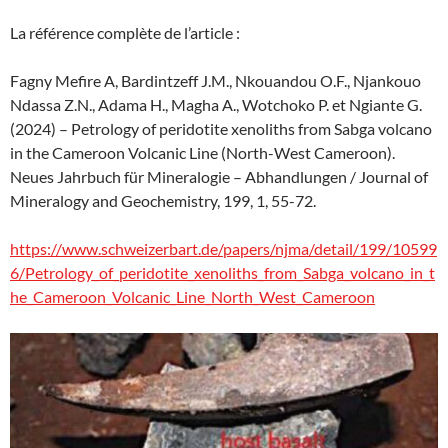
La référence complète de l’article :
Fagny Mefire A, Bardintzeff J.M., Nkouandou O.F., Njankouo
Ndassa Z.N., Adama H., Magha A., Wotchoko P. et Ngiante G.
(2024) – Petrology of peridotite xenoliths from Sabga volcano
in the Cameroon Volcanic Line (North-West Cameroon).
Neues Jahrbuch für Mineralogie – Abhandlungen / Journal of
Mineralogy and Geochemistry, 199, 1, 55-72.
https://www.schweizerbart.de/papers/njma/detail/199/10599
6/Petrology_of_peridotite_xenoliths_from_Sabga_volcano_in_t
he_Cameroon_Volcanic_Line_North_West_Cameroon