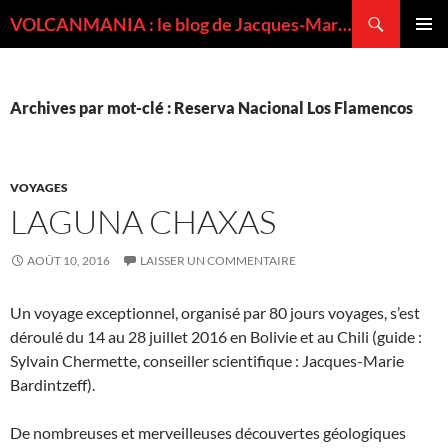
Recherche
VOLCANMANIA : le blog de Jacques-Marie BARDINTZEFF, volcanologue
ALLER
MENU
AU
PRINCI
CONTENU
Archives par mot-clé : Reserva Nacional Los Flamencos
VOYAGES
LAGUNA CHAXAS
AOÛT 10, 2016
LAISSER UN COMMENTAIRE
Un voyage exceptionnel, organisé par 80 jours voyages, s’est
déroulé du 14 au 28 juillet 2016 en Bolivie et au Chili (guide :
Sylvain Chermette, conseiller scientifique : Jacques-Marie
Bardintzeff).
De nombreuses et merveilleuses découvertes géologiques