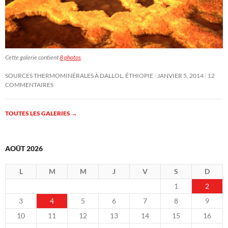
Cette galerie contient
8 photos
.
SOURCES THERMOMINÉRALES À DALLOL, ÉTHIOPIE
JANVIER 5, 2014
12
COMMENTAIRES
TOUTES LES GALERIES
→
AOÛT 2026
L
M
M
J
V
S
D
1
2
3
4
5
6
7
8
9
10
11
12
13
14
15
16