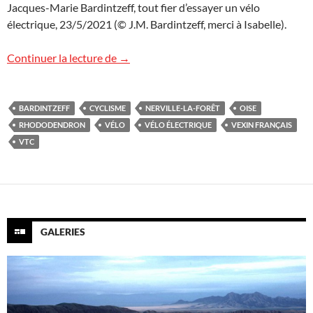
Jacques-Marie Bardintzeff, tout fier d’essayer un vélo
électrique, 23/5/2021 (© J.M. Bardintzeff, merci à Isabelle).
Vélo électrique !
Continuer la lecture de
→
BARDINTZEFF
CYCLISME
NERVILLE-LA-FORÊT
OISE
RHODODENDRON
VÉLO
VÉLO ÉLECTRIQUE
VEXIN FRANÇAIS
VTC
GALERIES