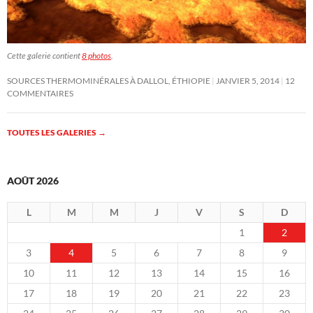
Cette galerie contient
8 photos
.
SOURCES THERMOMINÉRALES À DALLOL, ÉTHIOPIE
JANVIER 5, 2014
12
COMMENTAIRES
TOUTES LES GALERIES
→
AOÛT 2026
L
M
M
J
V
S
D
1
2
3
4
5
6
7
8
9
10
11
12
13
14
15
16
17
18
19
20
21
22
23