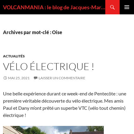
Recherche
VOLCANMANIA : le blog de Jacques-Marie BARDINTZEFF, volcanologue
ALLER
MENU
AU
PRINCI
CONTENU
Archives par mot-clé : Oise
ACTUALITÉS
VÉLO ÉLECTRIQUE !
MAI 25, 2021
LAISSER UN COMMENTAIRE
Une belle expérience durant ce week-end de Pentecôte : une
première véritable découverte du vélo électrique. Mes amis
Paul et Dany m’ont prêté un superbe VTC (vélo tout chemin)
électrique !