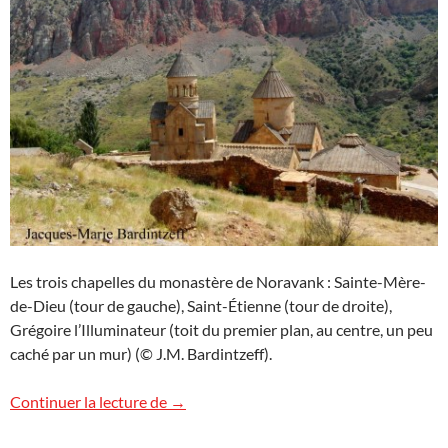
Les trois chapelles du monastère de Noravank : Sainte-Mère-
de-Dieu (tour de gauche), Saint-Étienne (tour de droite),
Grégoire l’Illuminateur (toit du premier plan, au centre, un peu
caché par un mur) (© J.M. Bardintzeff).
Noravank
Continuer la lecture de
→