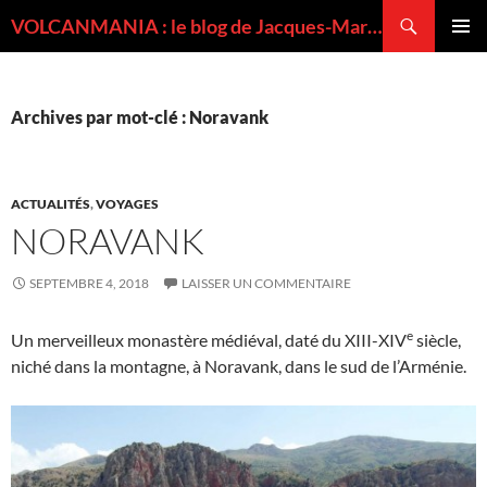
Recherche
VOLCANMANIA : le blog de Jacques-Marie BARDINTZEFF, volcanologue
ALLER
MENU
AU
PRINCI
CONTENU
Archives par mot-clé : Noravank
ACTUALITÉS
,
VOYAGES
NORAVANK
SEPTEMBRE 4, 2018
LAISSER UN COMMENTAIRE
e
Un merveilleux monastère médiéval, daté du XIII-XIV
siècle,
niché dans la montagne, à Noravank, dans le sud de l’Arménie.