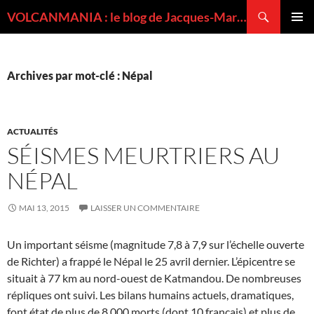
Recherche
VOLCANMANIA : le blog de Jacques-Marie BARDINTZEFF, volcanologue
ALLER
MENU
AU
PRINCI
CONTENU
Archives par mot-clé : Népal
ACTUALITÉS
SÉISMES MEURTRIERS AU
NÉPAL
MAI 13, 2015
LAISSER UN COMMENTAIRE
Un important séisme (magnitude 7,8 à 7,9 sur l’échelle ouverte
de Richter) a frappé le Népal le 25 avril dernier. L’épicentre se
situait à 77 km au nord-ouest de Katmandou. De nombreuses
répliques ont suivi. Les bilans humains actuels, dramatiques,
font état de plus de 8 000 morts (dont 10 français) et plus de