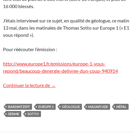
16 000 blessés.
J’étais interviewé sur ce sujet, en qualité de géologue, ce matin
13 mai, dans les matinales de Thomas Sotto sur Europe 1 (« E1
vous répond »).
Pour réécouter l’émission :
http://www.europe1.fr/emissions/europe-1-vous-
repond/beaucoup-denergie-delivree-dun-coup-940914
Séismes meurtriers au Népal
Continuer la lecture de
→
BARDINTZEFF
EUROPE 1
GÉOLOGUE
MAGNITUDE
NÉPAL
SÉISME
SOTTO