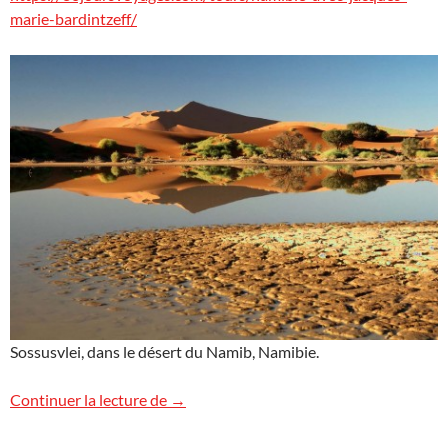
marie-bardintzeff/
Sossusvlei, dans le désert du Namib, Namibie.
Voyage géologique exceptionnel en Nam
Continuer la lecture de
→