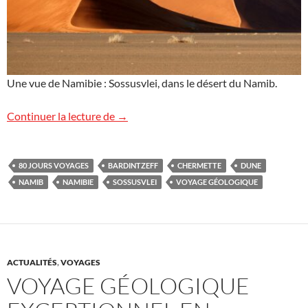
Une vue de Namibie : Sossusvlei, dans le désert du Namib.
Voyage géologique en Namibie
Continuer la lecture de
→
80 JOURS VOYAGES
BARDINTZEFF
CHERMETTE
DUNE
NAMIB
NAMIBIE
SOSSUSVLEI
VOYAGE GÉOLOGIQUE
ACTUALITÉS
,
VOYAGES
VOYAGE GÉOLOGIQUE