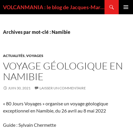
Recherche
VOLCANMANIA : le blog de Jacques-Marie BARDINTZEFF, volcanologue
ALLER
MENU
AU
PRINCI
CONTENU
Archives par mot-clé : Namibie
ACTUALITÉS
,
VOYAGES
VOYAGE GÉOLOGIQUE EN
NAMIBIE
JUIN 30, 2021
LAISSER UN COMMENTAIRE
« 80 Jours Voyages » organise un voyage géologique
exceptionnel en Namibie, du 26 avril au 8 mai 2022
Guide : Sylvain Chermette