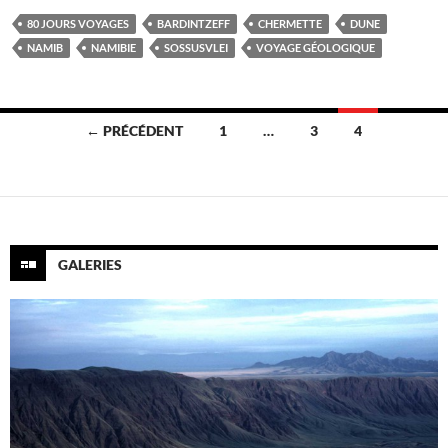
80 JOURS VOYAGES
BARDINTZEFF
CHERMETTE
DUNE
NAMIB
NAMIBIE
SOSSUSVLEI
VOYAGE GÉOLOGIQUE
Navigation
← PRÉCÉDENT
1
…
3
4
des
articles
GALERIES