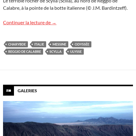
Le terrible rocher de Scylla (Scilla), au nord de Reggio de
Calabre, à la pointe de la botte italienne (© J.M. Bardintzeff).
De Charybde en Scylla
Continuer la lecture de
→
CHARYBDE
ITALIE
MESSINE
ODYSSÉE
REGGIO DE CALABRE
SCYLLA
ULYSSE
GALERIES