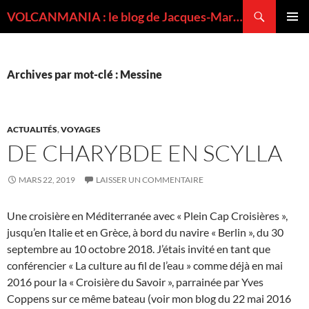
Recherche
VOLCANMANIA : le blog de Jacques-Marie BARDINTZEFF, volcanologue
ALLER
MENU
AU
PRINCI
CONTENU
Archives par mot-clé : Messine
ACTUALITÉS
,
VOYAGES
DE CHARYBDE EN SCYLLA
MARS 22, 2019
LAISSER UN COMMENTAIRE
Une croisière en Méditerranée avec « Plein Cap Croisières »,
jusqu’en Italie et en Grèce, à bord du navire « Berlin », du 30
septembre au 10 octobre 2018. J’étais invité en tant que
conférencier « La culture au fil de l’eau » comme déjà en mai
2016 pour la « Croisière du Savoir », parrainée par Yves
Coppens sur ce même bateau (voir mon blog du 22 mai 2016