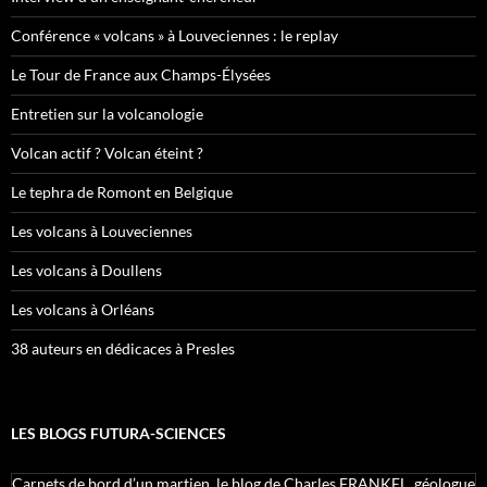
Conférence « volcans » à Louveciennes : le replay
Le Tour de France aux Champs-Élysées
Entretien sur la volcanologie
Volcan actif ? Volcan éteint ?
Le tephra de Romont en Belgique
Les volcans à Louveciennes
Les volcans à Doullens
Les volcans à Orléans
38 auteurs en dédicaces à Presles
LES BLOGS FUTURA-SCIENCES
Carnets de bord d’un martien, le blog de Charles FRANKEL, géologue