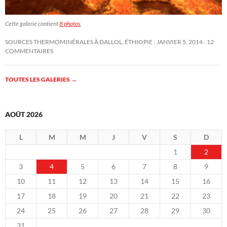
Cette galerie contient
8 photos
.
SOURCES THERMOMINÉRALES À DALLOL, ÉTHIOPIE
JANVIER 5, 2014
12
COMMENTAIRES
TOUTES LES GALERIES
→
AOÛT 2026
L
M
M
J
V
S
D
1
2
3
4
5
6
7
8
9
10
11
12
13
14
15
16
17
18
19
20
21
22
23
24
25
26
27
28
29
30
31