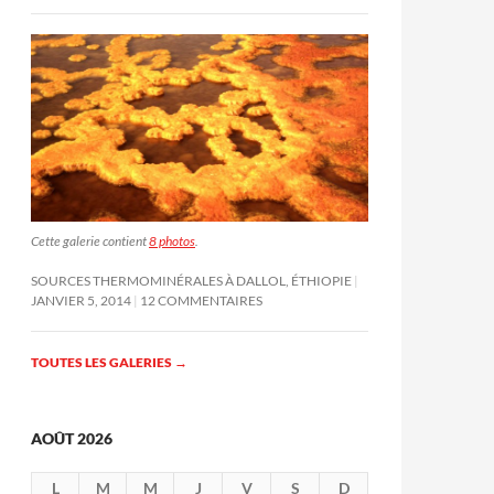
Cette galerie contient
8 photos
.
SOURCES THERMOMINÉRALES À DALLOL, ÉTHIOPIE
JANVIER 5, 2014
12 COMMENTAIRES
TOUTES LES GALERIES
→
AOÛT 2026
L
M
M
J
V
S
D