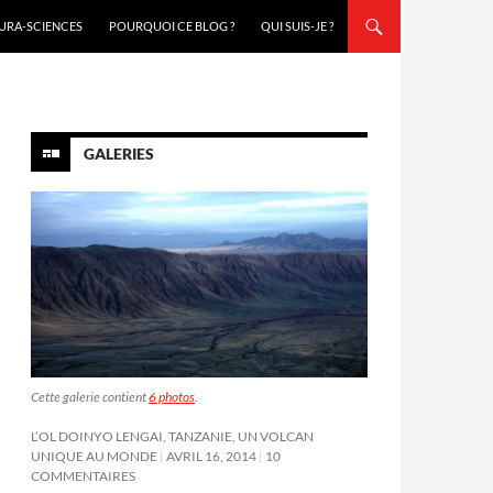
URA-SCIENCES
POURQUOI CE BLOG ?
QUI SUIS-JE ?
GALERIES
Cette galerie contient
6 photos
.
L’OL DOINYO LENGAI, TANZANIE, UN VOLCAN
UNIQUE AU MONDE
AVRIL 16, 2014
10
COMMENTAIRES