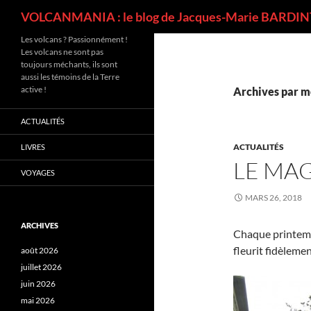
Recherche
VOLCANMANIA : le blog de Jacques-Marie BARDINT
Les volcans ? Passionnément !
Les volcans ne sont pas
toujours méchants, ils sont
aussi les témoins de la Terre
active !
Archives par m
ACTUALITÉS
ACTUALITÉS
LIVRES
LE MA
VOYAGES
MARS 26, 2018
ARCHIVES
Chaque printemp
fleurit fidèleme
août 2026
juillet 2026
juin 2026
mai 2026