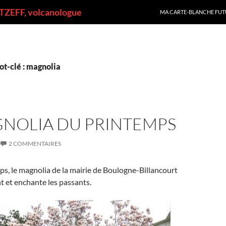
ALLER AU CONTENU
ZEFF, volcanologue
MA CARTE-BLANCHE FUT
ot-clé : magnolia
GNOLIA DU PRINTEMPS
2 COMMENTAIRES
s, le magnolia de la mairie de Boulogne-Billancourt
nt et enchante les passants.