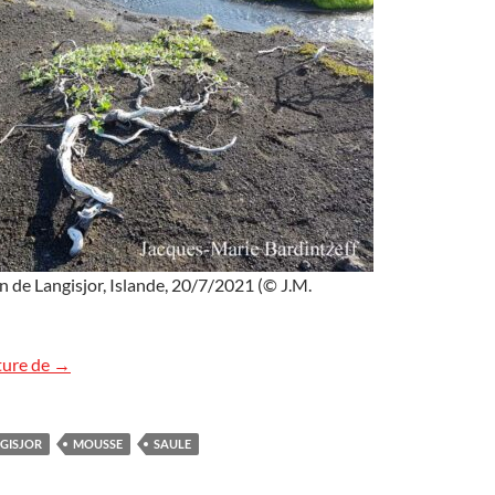
on de Langisjor, Islande, 20/7/2021 (© J.M.
Un saule nain en Islande
ture de
→
GISJOR
MOUSSE
SAULE