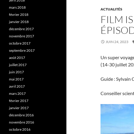
avril 2018
mars 2018
ACTUALITÉS
février 2018
FILM 
janvier 2018
ÉPISOD
décembre 2017
novembre 2017
JUIN 24, 2023
octobre 2017
septembre 2017
Un super voyage
août 2017
(14-30 juillet 20
juillet 2017
juin 2017
Guide : Sylvain
mai 2017
avril 2017
Conseiller scien
mars 2017
février 2017
janvier 2017
décembre 2016
novembre 2016
octobre 2016