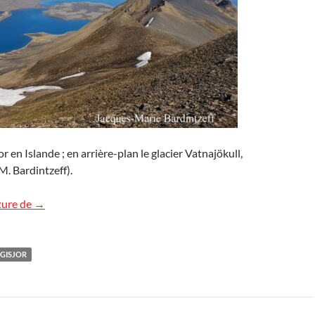
or en Islande ; en arrière-plan le glacier Vatnajökull,
. Bardintzeff).
Le lac de Langisjor en Islande
ture de
→
GISJOR