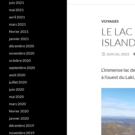
juin 2021
mai 2021
avril 2021
VOYAGES
mars 2021
LE LAC
février 2021
ISLAN
janvier 2021
décembre 2020
novembre 2020
JUIN 26, 2023
octobre 2020
septembre 2020
L’immense lac de 
août 2020
à l’ouest du Laki
juillet 2020
juin 2020
mai 2020
mars 2020
février 2020
janvier 2020
décembre 2019
novembre 2019