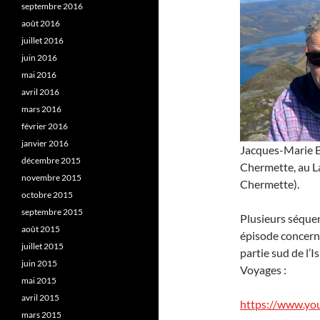
septembre 2016
août 2016
juillet 2016
juin 2016
mai 2016
avril 2016
mars 2016
février 2016
janvier 2016
Jacques-Marie Ba
décembre 2015
Chermette, au Lan
novembre 2015
Chermette).
octobre 2015
septembre 2015
Plusieurs séquen
août 2015
épisode concerna
juillet 2015
partie sud de l’I
juin 2015
Voyages :
mai 2015
avril 2015
https://www.y
mars 2015