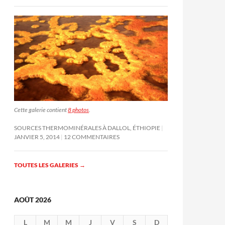
Cette galerie contient
8 photos
.
SOURCES THERMOMINÉRALES À DALLOL, ÉTHIOPIE
JANVIER 5, 2014
12 COMMENTAIRES
TOUTES LES GALERIES
→
AOÛT 2026
L
M
M
J
V
S
D