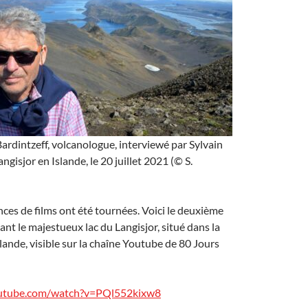
rdintzeff, volcanologue, interviewé par Sylvain
gisjor en Islande, le 20 juillet 2021 (© S.
ces de films ont été tournées. Voici le deuxième
nt le majestueux lac du Langisjor, situé dans la
slande, visible sur la chaîne Youtube de 80 Jours
outube.com/watch?v=PQl552kixw8