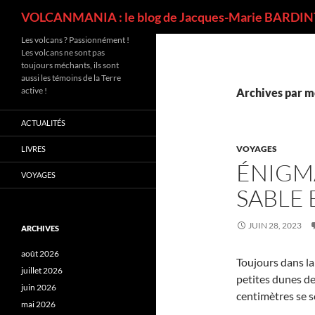
Recherche
VOLCANMANIA : le blog de Jacques-Marie BARDINT
Les volcans ? Passionnément !
Les volcans ne sont pas
toujours méchants, ils sont
aussi les témoins de la Terre
active !
Archives par mo
ACTUALITÉS
VOYAGES
LIVRES
ÉNIGM
VOYAGES
SABLE 
JUIN 28, 2023
ARCHIVES
août 2026
Toujours dans la 
juillet 2026
petites dunes de
juin 2026
centimètres se s
mai 2026