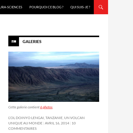
URA-SCIENCES
POURQUOI CE BLOG ?
QUI SUIS-JE ?
GALERIES
Cette galerie contient
6 photos
.
L’OL DOINYO LENGAI, TANZANIE, UN VOLCAN
UNIQUE AU MONDE
AVRIL 16, 2014
10
COMMENTAIRES