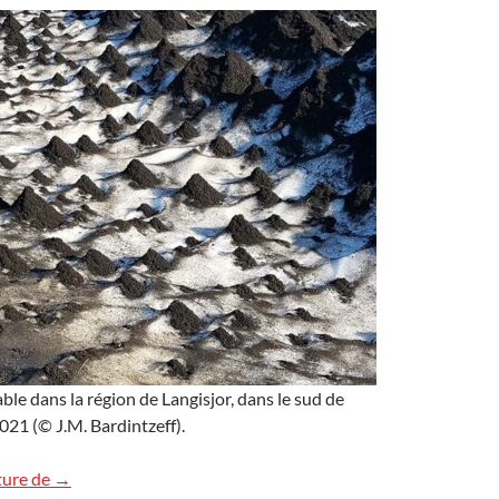
ble dans la région de Langisjor, dans le sud de
2021 (© J.M. Bardintzeff).
Énigmatiques dunes de sable en Islande
ture de
→