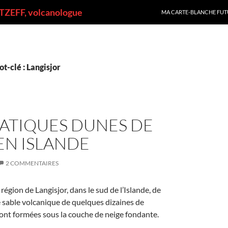
ALLER AU CONTENU
ZEFF, volcanologue
MA CARTE-BLANCHE FUT
t-clé : Langisjor
ATIQUES DUNES DE
EN ISLANDE
2 COMMENTAIRES
région de Langisjor, dans le sud de l’Islande, de
 sable volcanique de quelques dizaines de
ont formées sous la couche de neige fondante.