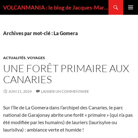
Recherche
VOLCANMANIA : le blog de Jacques-Marie BARDINTZEFF, volcanologue
ALLER
MENU
AU
PRINCI
CONTENU
Archives par mot-clé : La Gomera
ACTUALITÉS
,
VOYAGES
UNE FORÊT PRIMAIRE AUX
CANARIES
JUIN 11, 2024
LAISSER UN COMMENTAIRE
Sur l’île de La Gomera dans l’archipel des Canaries, le parc
national de Garajonay abrite une forêt « primaire » (qui n’a pas
été modifiée par les humains) de lauriers (laurisylve ou
laurisilva) : ambiance verte et humide !