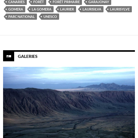
CANARIES
FORÊT
FORÊT PRIMAIRE
GARAJONAY
GOMERA
LA GOMERA
LAURIER
LAURISILVA
LAURISYLVE
PARC NATIONAL
UNESCO
GALERIES