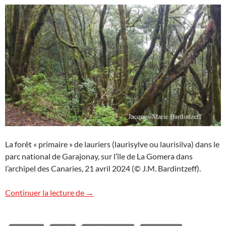
La forêt « primaire » de lauriers (laurisylve ou laurisilva) dans le
parc national de Garajonay, sur l’île de La Gomera dans
l’archipel des Canaries, 21 avril 2024 (© J.M. Bardintzeff).
Une forêt primaire aux Canaries
Continuer la lecture de
→