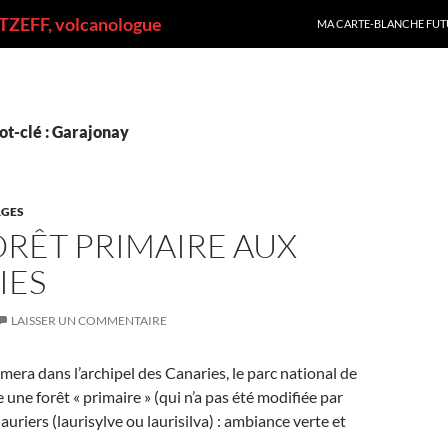
ALLER AU CONTENU
ZEFF, volcanologue
MA CARTE-BLANCHE FUT
ot-clé : Garajonay
GES
RÊT PRIMAIRE AUX
IES
LAISSER UN COMMENTAIRE
omera dans l’archipel des Canaries, le parc national de
 une forêt « primaire » (qui n’a pas été modifiée par
auriers (laurisylve ou laurisilva) : ambiance verte et