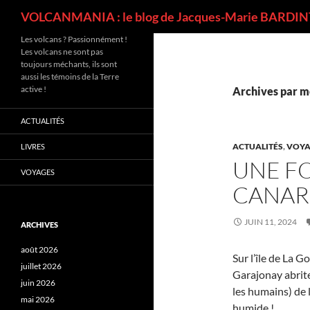
Recherche
VOLCANMANIA : le blog de Jacques-Marie BARDINT
Les volcans ? Passionnément !
Les volcans ne sont pas
toujours méchants, ils sont
aussi les témoins de la Terre
active !
Archives par m
ACTUALITÉS
ACTUALITÉS
,
VOYA
LIVRES
UNE FO
VOYAGES
CANAR
JUIN 11, 2024
ARCHIVES
août 2026
Sur l’île de La G
juillet 2026
Garajonay abrite
juin 2026
les humains) de l
mai 2026
humide !