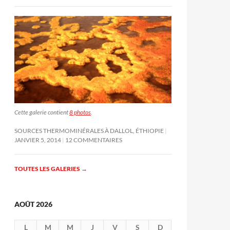
Cette galerie contient
8 photos
.
SOURCES THERMOMINÉRALES À DALLOL, ÉTHIOPIE
JANVIER 5, 2014
12 COMMENTAIRES
TOUTES LES GALERIES
→
AOÛT 2026
L
M
M
J
V
S
D