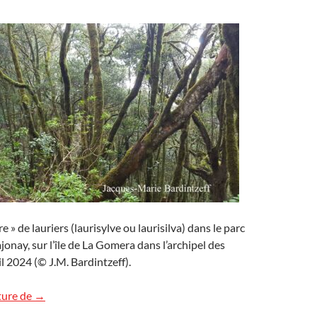
re » de lauriers (laurisylve ou laurisilva) dans le parc
jonay, sur l’île de La Gomera dans l’archipel des
il 2024 (© J.M. Bardintzeff).
Une forêt primaire aux Canaries
ture de
→