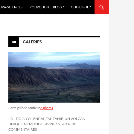
URA-SCIENCES
POURQUOI CE BLOG ?
QUI SUIS-JE ?
GALERIES
Cette galerie contient
6 photos
.
L’OL DOINYO LENGAI, TANZANIE, UN VOLCAN
UNIQUE AU MONDE
AVRIL 16, 2014
10
COMMENTAIRES