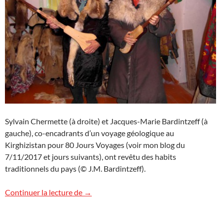
Sylvain Chermette (à droite) et Jacques-Marie Bardintzeff (à
gauche), co-encadrants d’un voyage géologique au
Kirghizistan pour 80 Jours Voyages (voir mon blog du
7/11/2017 et jours suivants), ont revêtu des habits
traditionnels du pays (© J.M. Bardintzeff).
Le retour de Tarass Boulba ?
Continuer la lecture de
→