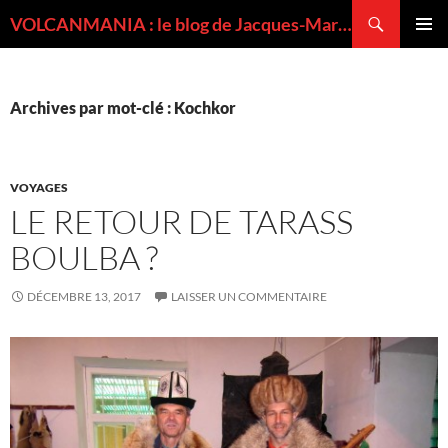
Recherche
VOLCANMANIA : le blog de Jacques-Marie BARDINTZEFF, volcanologue
ALLER
MENU
AU
PRINCI
CONTENU
Archives par mot-clé : Kochkor
VOYAGES
LE RETOUR DE TARASS
BOULBA ?
DÉCEMBRE 13, 2017
LAISSER UN COMMENTAIRE