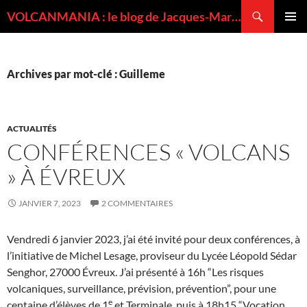
Recherche
VOLCANMANIA : le blog de Jacques-Marie BARDINTZEFF, volcanologue
ALLER
MENU
AU
PRINCI
CONTENU
Archives par mot-clé : Guilleme
ACTUALITÉS
CONFÉRENCES « VOLCANS
» À ÉVREUX
JANVIER 7, 2023
2 COMMENTAIRES
Vendredi 6 janvier 2023, j’ai été invité pour deux conférences, à
l’initiative de Michel Lesage, proviseur du Lycée Léopold Sédar
Senghor, 27000 Évreux. J’ai présenté à 16h “Les risques
volcaniques, surveillance, prévision, prévention”, pour une
e
centaine d’élèves de 1
et Terminale, puis à 18h15 “Vocation