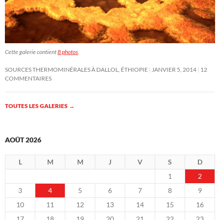
Cette galerie contient
8 photos
.
SOURCES THERMOMINÉRALES À DALLOL, ÉTHIOPIE
JANVIER 5, 2014
12
COMMENTAIRES
TOUTES LES GALERIES
→
AOÛT 2026
L
M
M
J
V
S
D
1
2
3
4
5
6
7
8
9
10
11
12
13
14
15
16
17
18
19
20
21
22
23