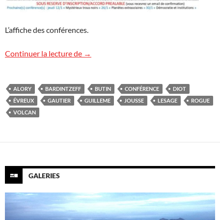
L’affiche des conférences.
Conférences « Volcans » à Évreux
Continuer la lecture de
→
ALORY
BARDINTZEFF
BUTIN
CONFÉRENCE
DIOT
ÉVREUX
GAUTIER
GUILLEME
JOUSSE
LESAGE
ROGUE
VOLCAN
GALERIES