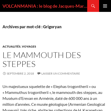
Recherche
VOLCANMANIA : le blog de Jacques-Marie BARDINTZEFF, volcanologue
ALLER
MENU
AU
PRINCI
CONTENU
Archives par mot-clé : Grigoryan
ACTUALITÉS
,
VOYAGES
LE MAMMOUTH DES
STEPPES
SEPTEMBRE 2, 2018
LAISSER UN COMMENTAIRE
Un majestueux squelette de « Elephas trogontherii » ou
« Mammuthus trogontherii », le mammouth des steppes, au
Muséum d’Erevan en Arménie, daté de 600 000 ans à un
million d’années. Ce musée géologique (Armenian Geological
Museum), très riche, abrite les collections de H. Karapetyan,