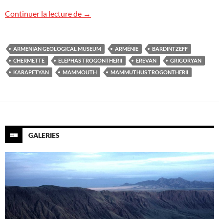
Le mammouth des steppes
Continuer la lecture de
→
ARMENIAN GEOLOGICAL MUSEUM
ARMÉNIE
BARDINTZEFF
CHERMETTE
ELEPHAS TROGONTHERII
EREVAN
GRIGORYAN
KARAPETYAN
MAMMOUTH
MAMMUTHUS TROGONTHERII
GALERIES