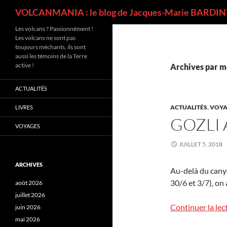
Recherche
VOLCANMANIA : le blog de Jacques-Marie BARDINT
Les volcans ? Passionnément !
Les volcans ne sont pas
toujours méchants, ils sont
aussi les témoins de la Terre
active !
Archives par mo
ACTUALITÉS
ACTUALITÉS
,
VOYA
LIVRES
GOZLI 
VOYAGES
JUILLET 5, 2018
ARCHIVES
Au-delà du cany
30/6 et 3/7), on 
août 2026
juillet 2026
Continuer la lec
juin 2026
mai 2026