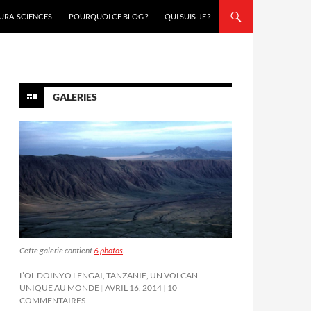
URA-SCIENCES
POURQUOI CE BLOG ?
QUI SUIS-JE ?
GALERIES
Cette galerie contient
6 photos
.
L’OL DOINYO LENGAI, TANZANIE, UN VOLCAN
UNIQUE AU MONDE
AVRIL 16, 2014
10
COMMENTAIRES