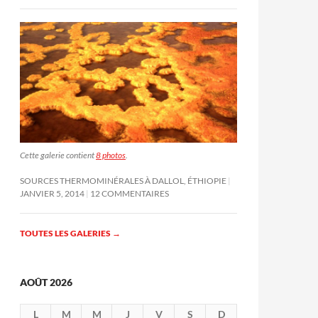
Cette galerie contient
8 photos
.
SOURCES THERMOMINÉRALES À DALLOL, ÉTHIOPIE
JANVIER 5, 2014
12 COMMENTAIRES
TOUTES LES GALERIES
→
AOÛT 2026
L
M
M
J
V
S
D