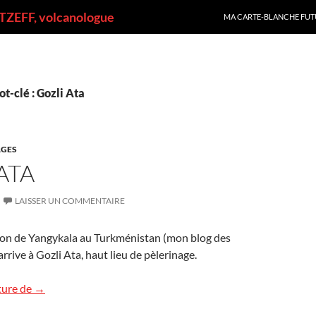
ALLER AU CONTENU
ZEFF, volcanologue
MA CARTE-BLANCHE FUT
t-clé : Gozli Ata
GES
ATA
LAISSER UN COMMENTAIRE
on de Yangykala au Turkménistan (mon blog des
arrive à Gozli Ata, haut lieu de pèlerinage.
Gozli Ata
ture de
→