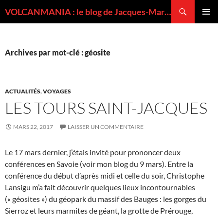
Recherche
VOLCANMANIA : le blog de Jacques-Marie BARDINTZEFF, volcanologue
ALLER
MENU
AU
PRINCI
CONTENU
Archives par mot-clé : géosite
ACTUALITÉS
,
VOYAGES
LES TOURS SAINT-JACQUES
MARS 22, 2017
LAISSER UN COMMENTAIRE
Le 17 mars dernier, j’étais invité pour prononcer deux
conférences en Savoie (voir mon blog du 9 mars). Entre la
conférence du début d’après midi et celle du soir, Christophe
Lansigu m’a fait découvrir quelques lieux incontournables
(« géosites ») du géopark du massif des Bauges : les gorges du
Sierroz et leurs marmites de géant, la grotte de Prérouge,