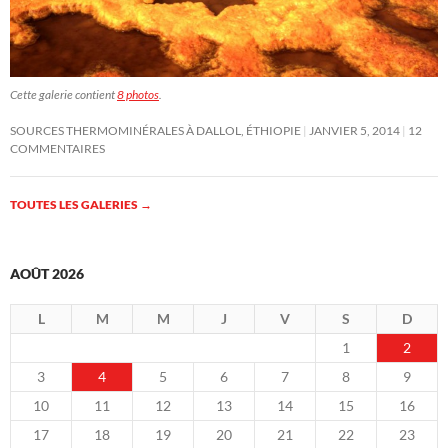
Cette galerie contient
8 photos
.
SOURCES THERMOMINÉRALES À DALLOL, ÉTHIOPIE
JANVIER 5, 2014
12
COMMENTAIRES
TOUTES LES GALERIES
→
AOÛT 2026
L
M
M
J
V
S
D
1
2
3
4
5
6
7
8
9
10
11
12
13
14
15
16
17
18
19
20
21
22
23