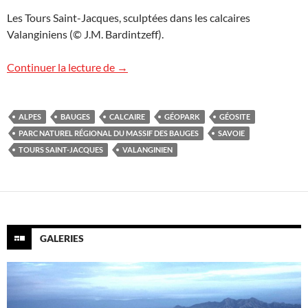
Les Tours Saint-Jacques, sculptées dans les calcaires
Valanginiens (© J.M. Bardintzeff).
Les Tours Saint-Jacques
Continuer la lecture de
→
ALPES
BAUGES
CALCAIRE
GÉOPARK
GÉOSITE
PARC NATUREL RÉGIONAL DU MASSIF DES BAUGES
SAVOIE
TOURS SAINT-JACQUES
VALANGINIEN
GALERIES