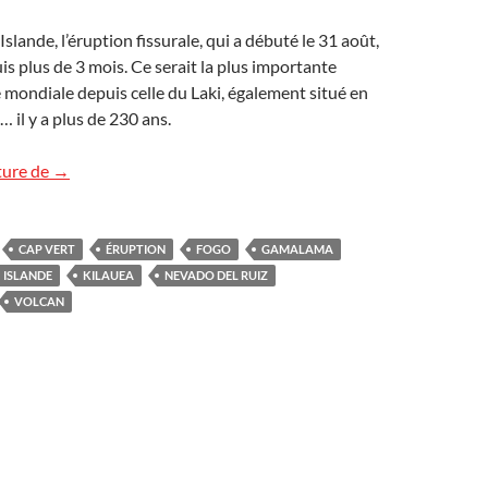
lande, l’éruption fissurale, qui a débuté le 31 août,
is plus de 3 mois. Ce serait la plus importante
 mondiale depuis celle du Laki, également situé en
 il y a plus de 230 ans.
Actualité volcanologique mondiale
ture de
→
CAP VERT
ÉRUPTION
FOGO
GAMALAMA
ISLANDE
KILAUEA
NEVADO DEL RUIZ
VOLCAN