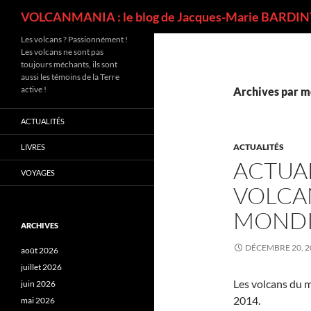
Recherche
VOLCANMANIA : le blog de Jacques-Marie BARDINT
Les volcans ? Passionnément !
Les volcans ne sont pas
toujours méchants, ils sont
aussi les témoins de la Terre
active !
Archives par m
ACTUALITÉS
ACTUALITÉS
LIVRES
ACTUA
VOYAGES
VOLCA
MONDI
ARCHIVES
DÉCEMBRE 20, 2
août 2026
juillet 2026
Les volcans du m
juin 2026
2014.
mai 2026