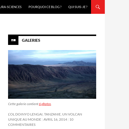
URA-SCIENCES
POURQUOI CE BLOG ?
QUI SUIS-JE ?
GALERIES
Cette galerie contient
6 photos
.
L’OL DOINYO LENGAI, TANZANIE, UN VOLCAN
UNIQUE AU MONDE
AVRIL 16, 2014
10
COMMENTAIRES