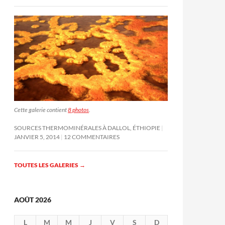
Cette galerie contient
8 photos
.
SOURCES THERMOMINÉRALES À DALLOL, ÉTHIOPIE
JANVIER 5, 2014
12 COMMENTAIRES
TOUTES LES GALERIES
→
AOÛT 2026
L
M
M
J
V
S
D