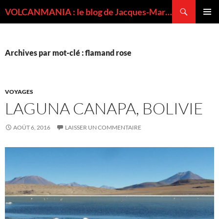
Recherche
VOLCANMANIA : le blog de Jacques-Marie BARDINTZEFF, volcanologue
ALLER
MENU
AU
PRINCI
CONTENU
Archives par mot-clé : flamand rose
VOYAGES
LAGUNA CANAPA, BOLIVIE
AOÛT 6, 2016
LAISSER UN COMMENTAIRE