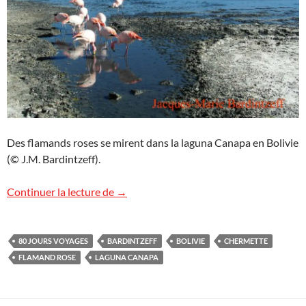
Des flamands roses se mirent dans la laguna Canapa en Bolivie
(© J.M. Bardintzeff).
Laguna Canapa, Bolivie
Continuer la lecture de
→
80 JOURS VOYAGES
BARDINTZEFF
BOLIVIE
CHERMETTE
FLAMAND ROSE
LAGUNA CANAPA