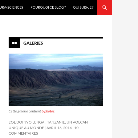
URA-SCIENCES
POURQUOI CE BLOG ?
QUI SUIS-JE ?
GALERIES
Cette galerie contient
6 photos
.
L’OL DOINYO LENGAI, TANZANIE, UN VOLCAN
UNIQUE AU MONDE
AVRIL 16, 2014
10
COMMENTAIRES