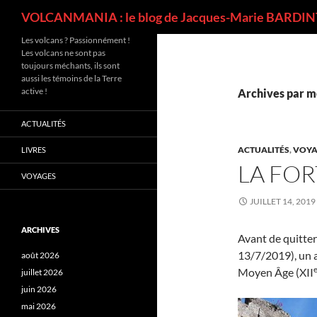
Recherche
VOLCANMANIA : le blog de Jacques-Marie BARDINT
Les volcans ? Passionnément !
Les volcans ne sont pas
toujours méchants, ils sont
aussi les témoins de la Terre
active !
Archives par mo
ACTUALITÉS
ACTUALITÉS
,
VOYA
LIVRES
LA FO
VOYAGES
JUILLET 14, 2019
ARCHIVES
Avant de quitter
13/7/2019), un a
août 2026
Moyen Âge (XII
juillet 2026
juin 2026
mai 2026