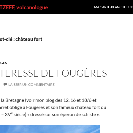
ALLER AU CONTENU
ZEFF, volcanologue
MA CARTE-BLANCHE FUT
t-clé : château fort
GES
RTERESSE DE FOUGÈRES
LAISSER UN COMMENTAIRE
 la Bretagne (voir mon blog des 12, 16 et 18/6 et
rrêt obligé à Fougères et son fameux château fort du
e
e
– XV
siècle) « dressé sur son éperon de schiste ».