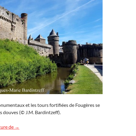
umentaux et les tours fortifiées de Fougères se
es douves (© J.M. Bardintzeff).
La forteresse de Fougères
ture de
→