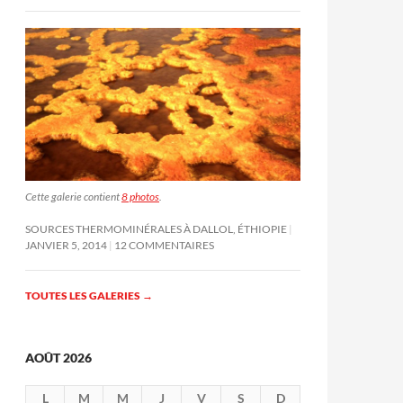
Cette galerie contient
8 photos
.
SOURCES THERMOMINÉRALES À DALLOL, ÉTHIOPIE
JANVIER 5, 2014
12 COMMENTAIRES
TOUTES LES GALERIES
→
AOÛT 2026
L
M
M
J
V
S
D