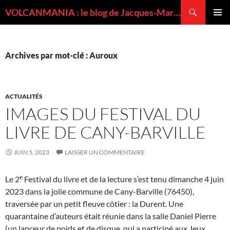
Recherche
VOLCANMANIA : le blog de Jacques-Marie BARDINTZEFF, volcanologue
ALLER
MENU
AU
PRINCI
CONTENU
Archives par mot-clé : Auroux
ACTUALITÉS
IMAGES DU FESTIVAL DU
LIVRE DE CANY-BARVILLE
JUIN 5, 2023
LAISSER UN COMMENTAIRE
e
Le 2
Festival du livre et de la lecture s’est tenu dimanche 4 juin
2023 dans la jolie commune de Cany-Barville (76450),
traversée par un petit fleuve côtier : la Durent. Une
quarantaine d’auteurs était réunie dans la salle Daniel Pierre
(un lanceur de poids et de disque, qui a participé aux Jeux