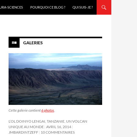
URA-SCIENCES
POURQUOI CE BLOG ?
QUI SUIS-JE ?
GALERIES
Cette galerie contient
6 photos
.
L’OL DOINYO LENGAI, TANZANIE, UN VOLCAN
UNIQUE AU MONDE
AVRIL 16, 2014
JMBARDINTZEFF
10 COMMENTAIRES