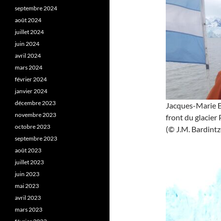
septembre 2024
août 2024
juillet 2024
juin 2024
avril 2024
mars 2024
février 2024
janvier 2024
décembre 2023
Jacques-Marie Ba
novembre 2023
front du glacier
octobre 2023
(© J.M. Bardintze
septembre 2023
août 2023
juillet 2023
juin 2023
mai 2023
avril 2023
mars 2023