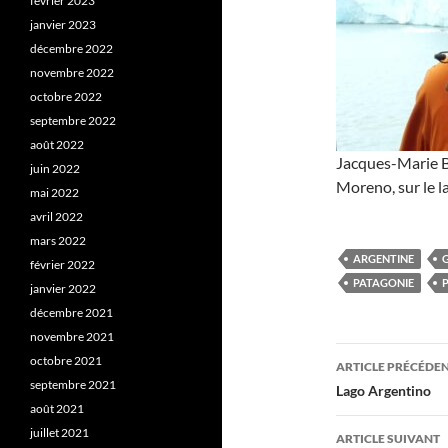
février 2023
janvier 2023
décembre 2022
novembre 2022
octobre 2022
septembre 2022
août 2022
Jacques-Marie Ba
juin 2022
Moreno, sur le l
mai 2022
avril 2022
mars 2022
ARGENTINE
février 2022
PATAGONIE
janvier 2022
décembre 2021
novembre 2021
Navigati
octobre 2021
ARTICLE PRÉCÉDE
septembre 2021
des
Lago Argentino
août 2021
articles
juillet 2021
ARTICLE SUIVANT