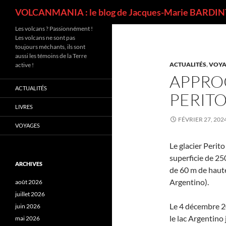
Recherche
VOLCANMANIA : le blog de Jacques-Marie BARDINT
Les volcans ? Passionnément !
Les volcans ne sont pas
toujours méchants, ils sont
aussi les témoins de la Terre
ACTUALITÉS
,
VOYA
active !
APPRO
ACTUALITÉS
PERIT
LIVRES
FÉVRIER 27, 202
VOYAGES
Le glacier Perit
superficie de 2
ARCHIVES
de 60 m de haute
Argentino).
août 2026
juillet 2026
Le 4 décembre 2
juin 2026
le lac Argentino 
mai 2026