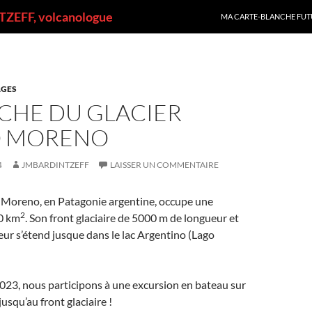
ALLER AU CONTENU
ZEFF, volcanologue
MA CARTE-BLANCHE FUT
GES
CHE DU GLACIER
O MORENO
4
JMBARDINTZEFF
LAISSER UN COMMENTAIRE
o Moreno, en Patagonie argentine, occupe une
2
50 km
. Son front glaciaire de 5000 m de longueur et
ur s’étend jusque dans le lac Argentino (Lago
023, nous participons à une excursion en bateau sur
jusqu’au front glaciaire !