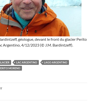
rdintzeff, géologue, devant le front du glacier Perito
ac Argentino, 4/12/2023 (© J.M. Bardintzeff).
GLACIER
LAC ARGENTINO
LAGO ARGENTINO
PERITO MORENO
on
NT