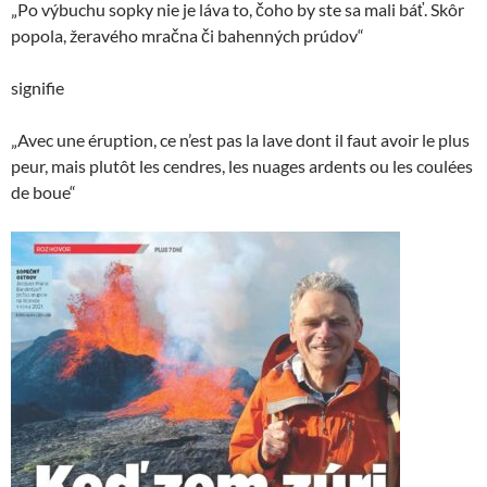
„Po výbuchu sopky nie je láva to, čoho by ste sa mali báť. Skôr
popola, žeravého mračna či bahenných prúdov“
signifie
„Avec une éruption, ce n’est pas la lave dont il faut avoir le plus
peur, mais plutôt les cendres, les nuages ardents ou les coulées
de boue“