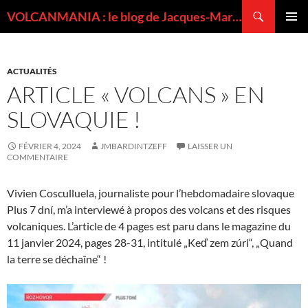
Recherche
VOLCANMANIA : le blog de Jacques-Marie BARDINTZEFF, volcanologue
ALLER
MENU
AU
PRINCI
CONTENU
ACTUALITÉS
ARTICLE « VOLCANS » EN
SLOVAQUIE !
FÉVRIER 4, 2024
JMBARDINTZEFF
LAISSER UN
COMMENTAIRE
Vivien Cosculluela, journaliste pour l’hebdomadaire slovaque
Plus 7 dní, m’a interviewé à propos des volcans et des risques
volcaniques. L’article de 4 pages est paru dans le magazine du
11 janvier 2024, pages 28-31, intitulé „Keď zem zúri“, „Quand
la terre se déchaîne“ !