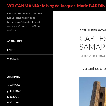
Recherche
VOLCANMANIA : le blog de Jacques-Marie BARDINT
Les volcans ? Passionnément !
Les volcans ne sont pas
toujours méchants, ils sont
aussi les témoins de la Terre
ACTUALITÉS
,
VOYA
active !
CARTES
ACTUALITÉS
SAMA
LIVRES
JANVIER 4, 2024
VOYAGES
Il y a tant de c
ARCHIVES
août 2026
juillet 2026
juin 2026
mai 2026