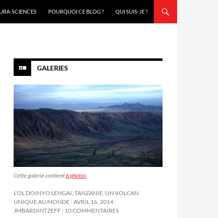
URA-SCIENCES
POURQUOI CE BLOG ?
QUI SUIS-JE ?
GALERIES
Cette galerie contient
6 photos
.
L’OL DOINYO LENGAI, TANZANIE, UN VOLCAN
UNIQUE AU MONDE
AVRIL 16, 2014
JMBARDINTZEFF
10 COMMENTAIRES