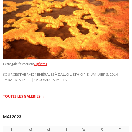
Cette galerie contient
8 photos
.
SOURCES THERMOMINÉRALES À DALLOL, ÉTHIOPIE
JANVIER 5, 2014
JMBARDINTZEFF
12 COMMENTAIRES
TOUTES LES GALERIES
→
MAI 2023
L
M
M
J
V
S
D