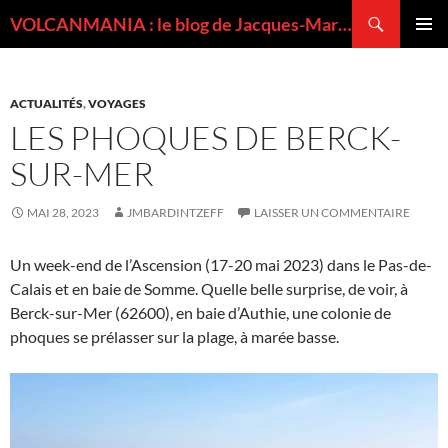
Recherche
VOLCANMANIA : le blog de Jacques-Marie BARDINTZEFF, volcanologue
ALLER
MENU
AU
PRINCI
CONTENU
ACTUALITÉS
,
VOYAGES
LES PHOQUES DE BERCK-
SUR-MER
MAI 28, 2023
JMBARDINTZEFF
LAISSER UN COMMENTAIRE
Un week-end de l’Ascension (17-20 mai 2023) dans le Pas-de-
Calais et en baie de Somme. Quelle belle surprise, de voir, à
Berck-sur-Mer (62600), en baie d’Authie, une colonie de
phoques se prélasser sur la plage, à marée basse.