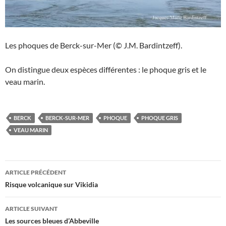
Les phoques de Berck-sur-Mer (© J.M. Bardintzeff).
On distingue deux espèces différentes : le phoque gris et le
veau marin.
BERCK
BERCK-SUR-MER
PHOQUE
PHOQUE GRIS
VEAU MARIN
Navigation
ARTICLE PRÉCÉDENT
des
Risque volcanique sur Vikidia
articles
ARTICLE SUIVANT
Les sources bleues d’Abbeville