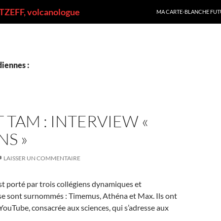
ALLER AU CONTENU
ZEFF, volcanologue
MA CARTE-BLANCHE FUT
iennes :
 TAM : INTERVIEW «
S »
LAISSER UN COMMENTAIRE
t porté par trois collégiens dynamiques et
 se sont surnommés : Timemus, Athéna et Max. Ils ont
YouTube, consacrée aux sciences, qui s’adresse aux