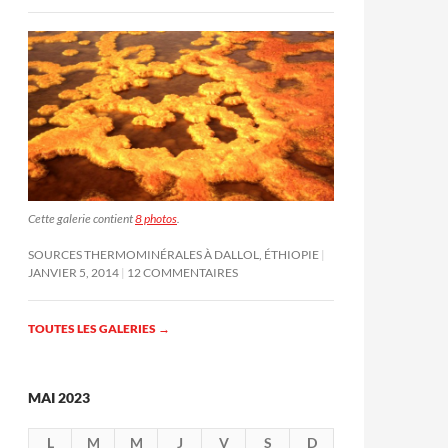
Cette galerie contient
8 photos
.
SOURCES THERMOMINÉRALES À DALLOL, ÉTHIOPIE
JANVIER 5, 2014
12 COMMENTAIRES
TOUTES LES GALERIES
→
MAI 2023
L
M
M
J
V
S
D