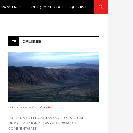
URA-SCIENCES
POURQUOI CE BLOG ?
QUI SUIS-JE ?
GALERIES
Cette galerie contient
6 photos
.
L’OL DOINYO LENGAI, TANZANIE, UN VOLCAN
UNIQUE AU MONDE
AVRIL 16, 2014
10
COMMENTAIRES