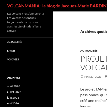
Recherche
VOLCANMANIA : le blog de Jacques-Marie BARDINT
Les volcans ? Passionnément !
Les volcans ne sont pas
toujours méchants, ils sont
aussi les témoins de la Terre
active !
Archives quotid
ACTUALITÉS
ACTUALITÉS
LIVRES
PROJET
VOYAGES
VOLCAN
MAI 23, 2023
ARCHIVES
août 2026
Le projet TAM es
juillet 2026
passionnés, qui
juin 2026
créé une chaîne 
mai 2026
jeunes.