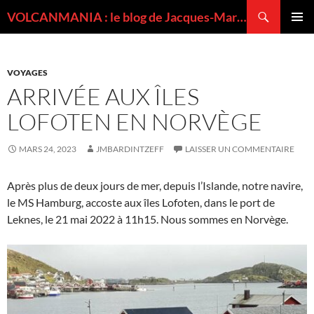
Recherche
VOLCANMANIA : le blog de Jacques-Marie BARDINTZEFF, volcanologue
ALLER
MENU
AU
PRINCI
CONTENU
VOYAGES
ARRIVÉE AUX ÎLES
LOFOTEN EN NORVÈGE
MARS 24, 2023
JMBARDINTZEFF
LAISSER UN COMMENTAIRE
Après plus de deux jours de mer, depuis l’Islande, notre navire,
le MS Hamburg, accoste aux îles Lofoten, dans le port de
Leknes, le 21 mai 2022 à 11h15. Nous sommes en Norvège.