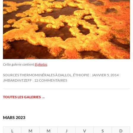
Cette galerie contient
8 photos
.
SOURCES THERMOMINÉRALES À DALLOL, ÉTHIOPIE
JANVIER 5, 2014
JMBARDINTZEFF
12 COMMENTAIRES
TOUTES LES GALERIES
→
MARS 2023
L
M
M
J
V
S
D