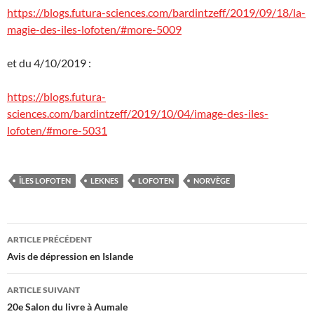
https://blogs.futura-sciences.com/bardintzeff/2019/09/18/la-
magie-des-iles-lofoten/#more-5009
et du 4/10/2019 :
https://blogs.futura-
sciences.com/bardintzeff/2019/10/04/image-des-iles-
lofoten/#more-5031
ÎLES LOFOTEN
LEKNES
LOFOTEN
NORVÈGE
Navigation
ARTICLE PRÉCÉDENT
des
Avis de dépression en Islande
articles
ARTICLE SUIVANT
20e Salon du livre à Aumale