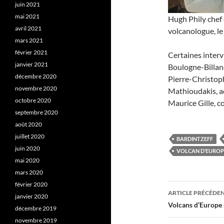
juin 2021
mai 2021
Hugh Phily chef 
avril 2021
volcanologue, le
mars 2021
février 2021
Certaines interv
janvier 2021
Boulogne-Billanc
décembre 2020
Pierre-Christop
novembre 2020
Mathioudakis, ad
octobre 2020
Maurice Gille, co
septembre 2020
août 2020
juillet 2020
BARDINTZEFF
juin 2020
VOLCAN D’EUROP
mai 2020
mars 2020
février 2020
Navigati
ARTICLE PRÉCÉDE
janvier 2020
des
Volcans d’Europe
décembre 2019
novembre 2019