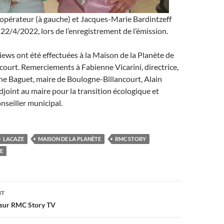
opérateur (à gauche) et Jacques-Marie Bardintzeff
 22/4/2022, lors de l’enregistrement de l’émission.
iews ont été effectuées à la Maison de la Planète de
ourt. Remerciements à Fabienne Vicarini, directrice,
he Baguet, maire de Boulogne-Billancourt, Alain
joint au maire pour la transition écologique et
nseiller municipal.
LACAZE
MAISON DE LA PLANÈTE
RMC STORY
E
on
NT
 sur RMC Story TV