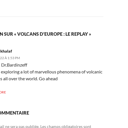
N SUR « VOLCANS D’EUROPE : LE REPLAY »
 khalaf
022 À 1:53 PM
 Dr.Bardinzeff
ll exploring a lot of marvellous phenomena of volcanic
s all over the world. Go ahead
DRE
COMMENTAIRE
il ne sera pas publiée.
Les champs obligatoires sont