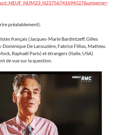
duct::NEUF_NUM23_N23756741694527&universe=
scrire préalablement).
listes français (Jacques-Marie Bardintzeff, Gilles
-Dominique De Larouzière, Fabrice Fillias, Mathieu
Mock, Raphaël Paris) et étrangers (Italie, USA)
nt de vue sur la question.