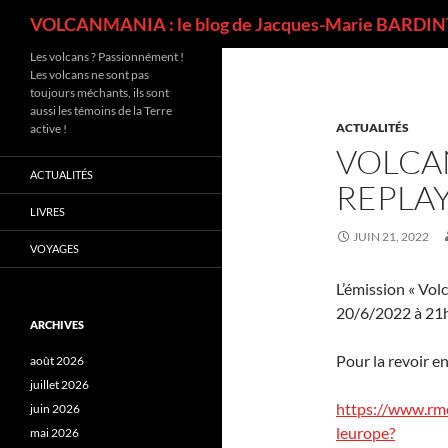
Recherche
VOLCANMANIA : le blog de Jacques-Marie BARDINT
Les volcans ? Passionnément !
Les volcans ne sont pas
toujours méchants, ils sont
aussi les témoins de la Terre
ACTUALITÉS
active !
VOLCAN
ACTUALITÉS
REPLA
LIVRES
JUIN 21, 2022
VOYAGES
L’émission « Volc
20/6/2022 à 21
ARCHIVES
Pour la revoir en 
août 2026
juillet 2026
https://www.rm
juin 2026
leurope?
mai 2026