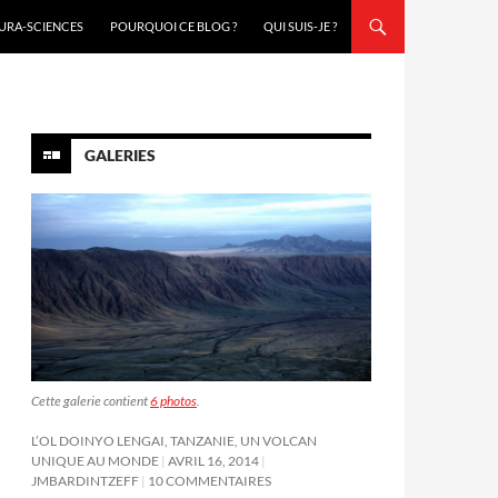
URA-SCIENCES
POURQUOI CE BLOG ?
QUI SUIS-JE ?
GALERIES
Cette galerie contient
6 photos
.
L’OL DOINYO LENGAI, TANZANIE, UN VOLCAN
UNIQUE AU MONDE
AVRIL 16, 2014
JMBARDINTZEFF
10 COMMENTAIRES