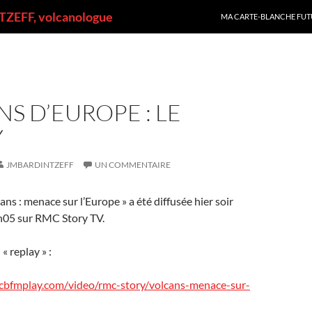
ALLER AU CONTENU
ZEFF, volcanologue
MA CARTE-BLANCHE FUT
S D’EUROPE : LE
Y
JMBARDINTZEFF
UN COMMENTAIRE
ans : menace sur l’Europe » a été diffusée hier soir
h05 sur RMC Story TV.
« replay » :
cbfmplay.com/video/rmc-story/volcans-menace-sur-