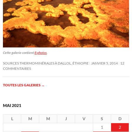
Cette galerie contient
8 photos
.
SOURCES THERMOMINÉRALES À DALLOL, ÉTHIOPIE
JANVIER 5, 2014
12
COMMENTAIRES
TOUTES LES GALERIES
→
MAI 2021
L
M
M
J
V
S
D
1
2