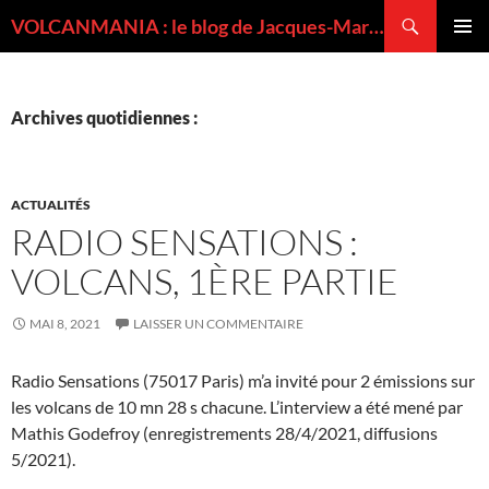
Recherche
VOLCANMANIA : le blog de Jacques-Marie BARDINTZEFF, volcanologue
ALLER
MENU
AU
PRINCI
CONTENU
Archives quotidiennes :
ACTUALITÉS
RADIO SENSATIONS :
VOLCANS, 1ÈRE PARTIE
MAI 8, 2021
LAISSER UN COMMENTAIRE
Radio Sensations (75017 Paris) m’a invité pour 2 émissions sur
les volcans de 10 mn 28 s chacune. L’interview a été mené par
Mathis Godefroy (enregistrements 28/4/2021, diffusions
5/2021).