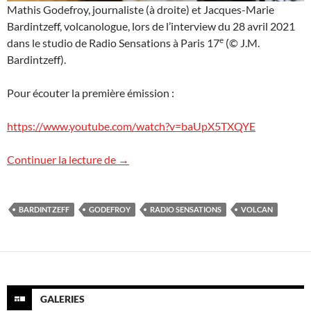
Mathis Godefroy, journaliste (à droite) et Jacques-Marie
Bardintzeff, volcanologue, lors de l’interview du 28 avril 2021
e
dans le studio de Radio Sensations à Paris 17
(© J.M.
Bardintzeff).
Pour écouter la première émission :
https://www.youtube.com/watch?v=baUpX5TXQYE
Radio Sensations : volcans, 1ère partie
Continuer la lecture de
→
BARDINTZEFF
GODEFROY
RADIO SENSATIONS
VOLCAN
GALERIES