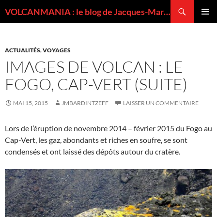
Recherche
VOLCANMANIA : le blog de Jacques-Marie BARDINTZEFF, volcanologue
ALLER
MENU
AU
PRINCI
CONTENU
ACTUALITÉS
,
VOYAGES
IMAGES DE VOLCAN : LE
FOGO, CAP-VERT (SUITE)
MAI 15, 2015
JMBARDINTZEFF
LAISSER UN COMMENTAIRE
Lors de l’éruption de novembre 2014 – février 2015 du Fogo au
Cap-Vert, les gaz, abondants et riches en soufre, se sont
condensés et ont laissé des dépôts autour du cratère.