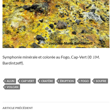
Symphonie minérale et colorée au Fogo, Cap-Vert (© J.M.
Bardintzeff).
ALUN
CAP VERT
CRATÈRE
ÉRUPTION
FOGO
SOUFRE
VOLCAN
Navigation
ARTICLE PRÉCÉDENT