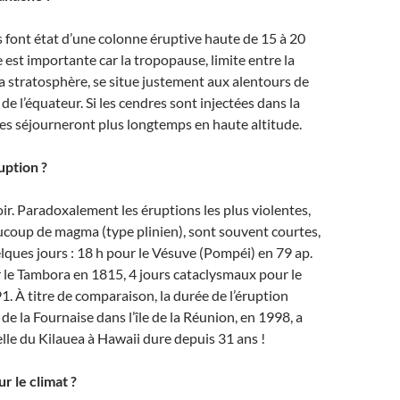
 font état d’une colonne éruptive haute de 15 à 20
e est importante car la tropopause, limite entre la
a stratosphère, se situe justement aux alentours de
e l’équateur. Si les cendres sont injectées dans la
les séjourneront plus longtemps en haute altitude.
uption ?
oir. Paradoxalement les éruptions les plus violentes,
ucoup de magma (type plinien), sont souvent courtes,
elques jours : 18 h pour le Vésuve (Pompéi) en 79 ap.
ur le Tambora en 1815, 4 jours cataclysmaux pour le
. À titre de comparaison, la durée de l’éruption
de la Fournaise dans l’île de la Réunion, en 1998, a
elle du Kilauea à Hawaii dure depuis 31 ans !
r le climat ?