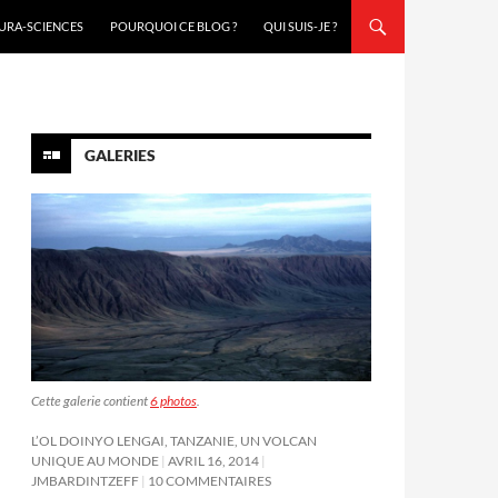
URA-SCIENCES
POURQUOI CE BLOG ?
QUI SUIS-JE ?
GALERIES
Cette galerie contient
6 photos
.
L’OL DOINYO LENGAI, TANZANIE, UN VOLCAN
UNIQUE AU MONDE
AVRIL 16, 2014
JMBARDINTZEFF
10 COMMENTAIRES