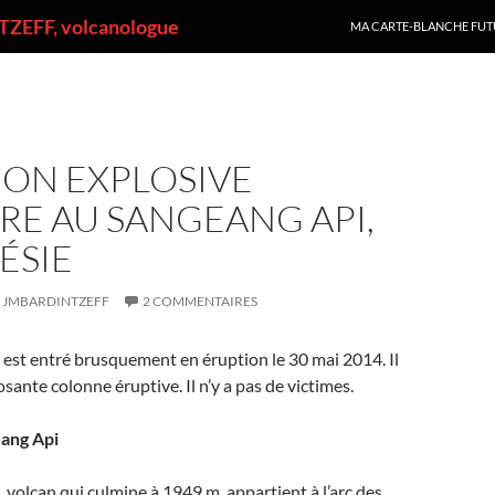
ALLER AU CONTENU
ZEFF, volcanologue
MA CARTE-BLANCHE FUT
ION EXPLOSIVE
RE AU SANGEANG API,
ÉSIE
JMBARDINTZEFF
2 COMMENTAIRES
est entré brusquement en éruption le 30 mai 2014. Il
sante colonne éruptive. Il n’y a pas de victimes.
eang Api
 volcan qui culmine à 1949 m, appartient à l’arc des