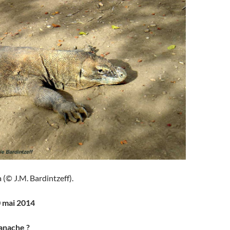
 (© J.M. Bardintzeff).
0 mai 2014
anache ?