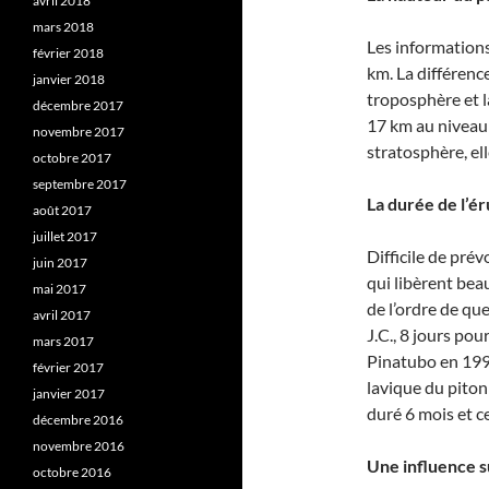
avril 2018
mars 2018
Les informations
février 2018
km. La différenc
janvier 2018
troposphère et l
décembre 2017
17 km au niveau d
novembre 2017
stratosphère, el
octobre 2017
septembre 2017
La durée de l’ér
août 2017
juillet 2017
Difficile de prév
juin 2017
qui libèrent bea
mai 2017
de l’ordre de qu
avril 2017
J.C., 8 jours po
mars 2017
Pinatubo en 1991
février 2017
lavique du piton 
janvier 2017
duré 6 mois et c
décembre 2016
novembre 2016
Une influence su
octobre 2016