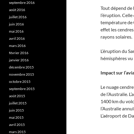
septembre 2016
Tout dépend de l
août 2016
l’éruption. Cell
juillet 2016
température de 0
juin 2016
effet les cendres
mai 2016
rayons solaires.
avril 2016
mars 2016
L’éruption du Sa
février 2016
hémisphères vu s
janvier 2016
décembre 2015
Impact sur l’avi
novembre 2015
octobre 2015
Le nuage cendreu
septembre 2015
de l’Australie. L
août 2015
1400 km du volc
juillet 2015
l’Australie annul
juin 2015
L’aéroport de Da
mai 2015
avril 2015
mars 2015