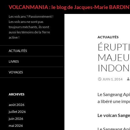
Recherche
VOLCANMANIA : le blog de Jacques-Marie BARDINT
Les volcans ? Passionnément !
Les volcans ne sont pas
toujours méchants, ils sont
aussi les témoins de la Terre
ACTUALITÉS
active !
ÉRUPT
ACTUALITÉS
MAJEU
LIVRES
INDON
VOYAGES
JUIN 1, 2014
Le Sangeang Api 
ARCHIVES
a libéré une impo
août 2026
juillet 2026
Le volcan Sang
juin 2026
mai 2026
Le Sangeang Api,